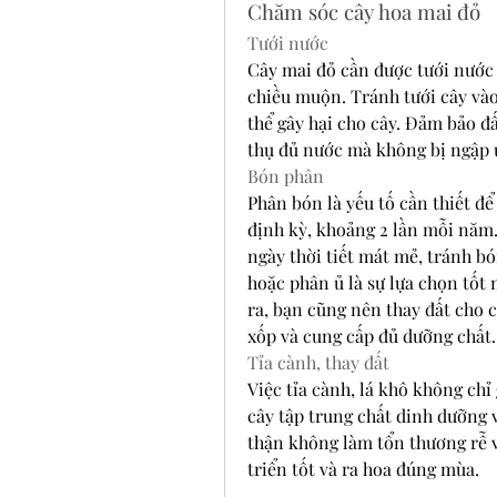
Chăm sóc cây hoa mai đỏ
Tưới nước
Cây mai đỏ cần được tưới nước 
chiều muộn. Tránh tưới cây vào 
thể gây hại cho cây. Đảm bảo đ
thụ đủ nước mà không bị ngập 
Bón phân
Phân bón là yếu tố cần thiết đ
định kỳ, khoảng 2 lần mỗi năm.
ngày thời tiết mát mẻ, tránh bó
hoặc phân ủ là sự lựa chọn tốt 
ra, bạn cũng nên thay đất cho 
xốp và cung cấp đủ dưỡng chất.
Tỉa cành, thay đất
Việc tỉa cành, lá khô không chỉ
cây tập trung chất dinh dưỡng v
thận không làm tổn thương rễ và
triển tốt và ra hoa đúng mùa.