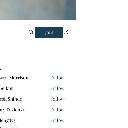
Join
s
wen Morrison
Follow
belkim
Follow
im
esh Shinde
Follow
ry Pavlenko
Follow
fengd53
Follow
d53