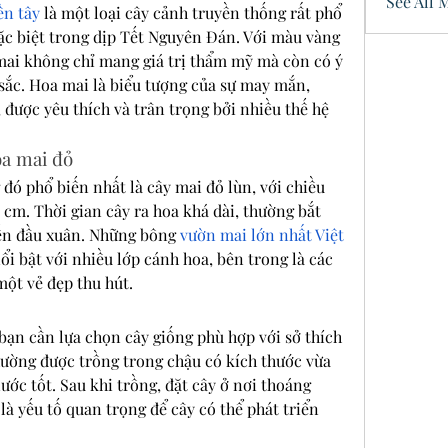
See All 
ền tây
 là một loại cây cảnh truyền thống rất phổ 
ặc biệt trong dịp Tết Nguyên Đán. Với màu vàng 
 mai không chỉ mang giá trị thẩm mỹ mà còn có ý 
sắc. Hoa mai là biểu tượng của sự may mắn, 
 được yêu thích và trân trọng bởi nhiều thế hệ 
oa mai đỏ
 đó phổ biến nhất là cây mai đỏ lùn, với chiều 
cm. Thời gian cây ra hoa khá dài, thường bắt 
ến đầu xuân. Những bông 
vườn mai lớn nhất Việt 
ổi bật với nhiều lớp cánh hoa, bên trong là các 
ột vẻ đẹp thu hút.
bạn cần lựa chọn cây giống phù hợp với sở thích 
ường được trồng trong chậu có kích thước vừa 
ớc tốt. Sau khi trồng, đặt cây ở nơi thoáng 
là yếu tố quan trọng để cây có thể phát triển 