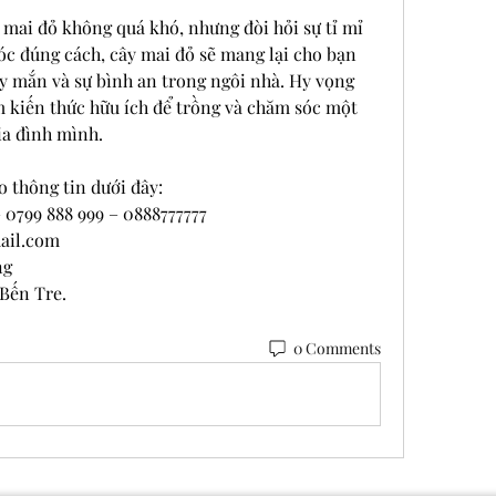
 mai đỏ không quá khó, nhưng đòi hỏi sự tỉ mỉ 
c đúng cách, cây mai đỏ sẽ mang lại cho bạn 
 mắn và sự bình an trong ngôi nhà. Hy vọng 
m kiến thức hữu ích để trồng và chăm sóc một 
ia đình mình.
o thông tin dưới đây:
 0799 888 999 – 0888777777
ail.com
ng
 Bến Tre.
0 Comments