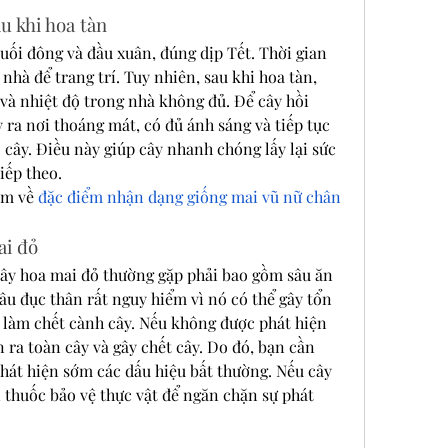
u khi hoa tàn
uối đông và đầu xuân, đúng dịp Tết. Thời gian 
hà để trang trí. Tuy nhiên, sau khi hoa tàn, 
 và nhiệt độ trong nhà không đủ. Để cây hồi 
ra nơi thoáng mát, có đủ ánh sáng và tiếp tục 
cây. Điều này giúp cây nhanh chóng lấy lại sức 
iếp theo.
m về 
đặc điểm nhận dạng giống mai vũ nữ chân 
ai đỏ
ây hoa mai đỏ thường gặp phải bao gồm sâu ăn 
sâu đục thân rất nguy hiểm vì nó có thể gây tổn 
làm chết cành cây. Nếu không được phát hiện 
n ra toàn cây và gây chết cây. Do đó, bạn cần 
hát hiện sớm các dấu hiệu bất thường. Nếu cây 
thuốc bảo vệ thực vật để ngăn chặn sự phát 