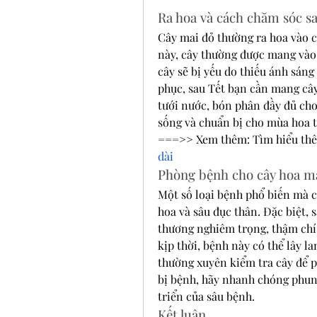
Ra hoa và cách chăm sóc sa
Cây mai đỏ thường ra hoa vào c
này, cây thường được mang vào n
cây sẽ bị yếu do thiếu ánh sáng
phục, sau Tết bạn cần mang cây 
tưới nước, bón phân đầy đủ cho 
sống và chuẩn bị cho mùa hoa t
===>> Xem thêm: Tìm hiểu thê
dài
Phòng bệnh cho cây hoa m
Một số loại bệnh phổ biến mà c
hoa và sâu đục thân. Đặc biệt, 
thương nghiêm trọng, thậm chí 
kịp thời, bệnh này có thể lây la
thường xuyên kiểm tra cây để p
bị bệnh, hãy nhanh chóng phun 
triển của sâu bệnh.
Kết luận