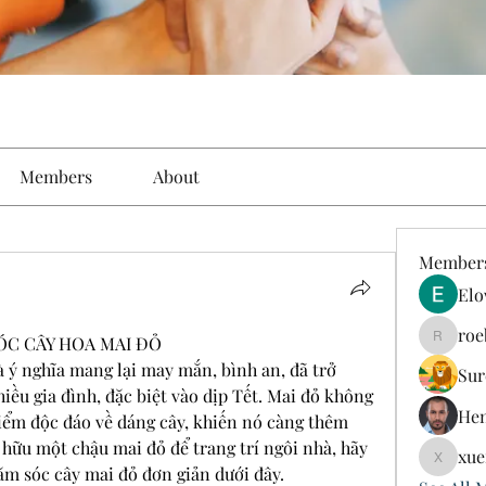
Members
About
Member
Elo
roe
ÓC CÂY HOA MAI ĐỎ
roebelk
à ý nghĩa mang lại may mắn, bình an, đã trở 
Sur
iều gia đình, đặc biệt vào dịp Tết. Mai đỏ không 
Hen
ểm độc đáo về dáng cây, khiến nó càng thêm 
hữu một chậu mai đỏ để trang trí ngôi nhà, hãy 
xue
xuefeng
ăm sóc cây mai đỏ đơn giản dưới đây.