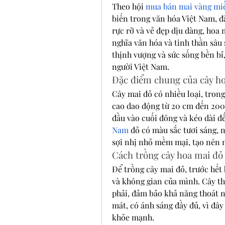
Theo hội 
mua bán mai vàng mi
biến trong văn hóa Việt Nam, đ
rực rỡ và vẻ đẹp dịu dàng, hoa
nghĩa văn hóa và tinh thần sâu 
thịnh vượng và sức sống bền bỉ,
người Việt Nam.
Đặc điểm chung của cây h
Cây mai đỏ có nhiều loại, trong
cao dao động từ 20 cm đến 200 
đầu vào cuối đông và kéo dài đ
Nam
 đỏ có màu sắc tươi sáng, n
sợi nhị nhỏ mềm mại, tạo nên m
Cách trồng cây hoa mai đỏ
Để trồng cây mai đỏ, trước hết 
và không gian của mình. Cây th
phải, đảm bảo khả năng thoát nư
mát, có ánh sáng đầy đủ, vì đây 
khỏe mạnh.