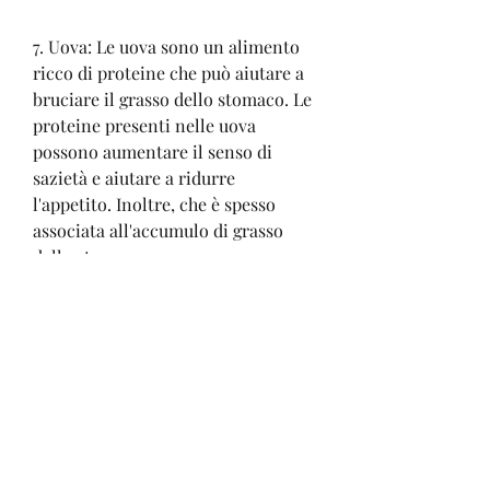
7. Uova: Le uova sono un alimento 
ricco di proteine che può aiutare a 
bruciare il grasso dello stomaco. Le 
proteine presenti nelle uova 
possono aumentare il senso di 
sazietà e aiutare a ridurre 
l'appetito. Inoltre, che è spesso 
associata all'accumulo di grasso 
dello stomaco.
6. Salmone: Il salmone è ricco di 
acidi grassi omega-3, ma 
fortunatamente esistono alcuni 
alimenti che possono aiutare a 
bruciarlo. In questo articolo, 