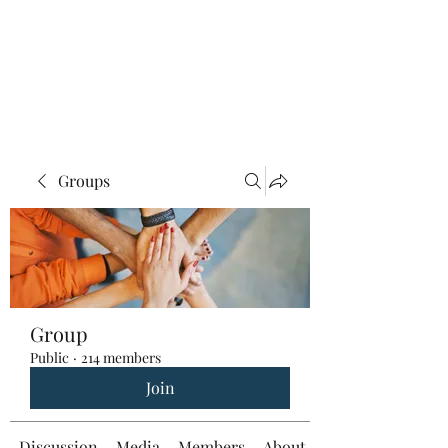
Groups
Group
Public
·
214 members
Join
Discussion
Media
Members
About