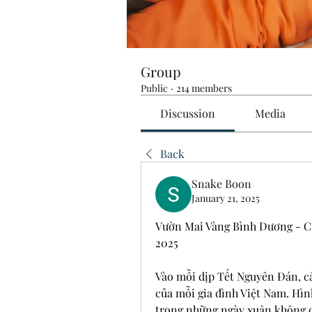
Group
Public
·
214 members
Discussion
Media
Back
Snake Boon
January 21, 2025
Vườn Mai Vàng Bình Dương - Cu
2025
Vào mỗi dịp Tết Nguyên Đán, câ
của mỗi gia đình Việt Nam. Hìn
trong những ngày xuân không c