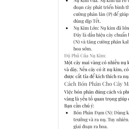
Nụ Kim Vừa: Nụ kim đã rõ và
đoạn cây phát triển bình t
cường phân lân (P) để giúp 
đúng dịp Tết.
Nụ Kim Lớn: Nụ kim đã lớn,
Đây là dấu hiệu cây chuẩn 
(N) và tăng cường phân kal
hoa sớm.
Độ Phủ Của Nụ Kim:
Một cây mai vàng có nhiều nụ k
và dày. Nếu cây có ít nụ kim, c
được cắt tỉa để kích thích ra nụ
Cách Bón Phân Cho Cây M
Việc bón phân đúng cách và phù
vàng là yếu tố quan trọng giúp 
Bạn cần chú ý:
Bón Phân Đạm (N): Dùng khi
trưởng và ra nụ. Tuy nhiên
giai đoạn ra hoa.