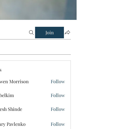
Join
s
wen Morrison
Follow
belkim
Follow
im
esh Shinde
Follow
ry Pavlenko
Follow