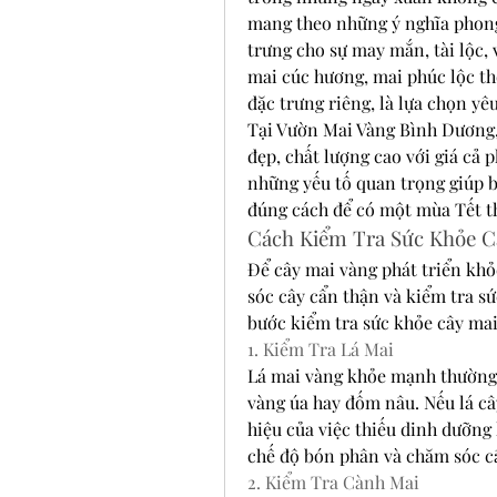
mang theo những ý nghĩa phong
trưng cho sự may mắn, tài lộc, 
mai cúc hương, mai phúc lộc thọ
đặc trưng riêng, là lựa chọn yê
Tại Vườn Mai Vàng Bình Dương,
đẹp, chất lượng cao với giá cả 
những yếu tố quan trọng giúp b
đúng cách để có một mùa Tết th
Cách Kiểm Tra Sức Khỏe C
Để cây mai vàng phát triển khỏ
sóc cây cẩn thận và kiểm tra sứ
bước kiểm tra sức khỏe cây mai
1. Kiểm Tra Lá Mai
Lá mai vàng khỏe mạnh thường 
vàng úa hay đốm nâu. Nếu lá cây
hiệu của việc thiếu dinh dưỡng 
chế độ bón phân và chăm sóc câ
2. Kiểm Tra Cành Mai