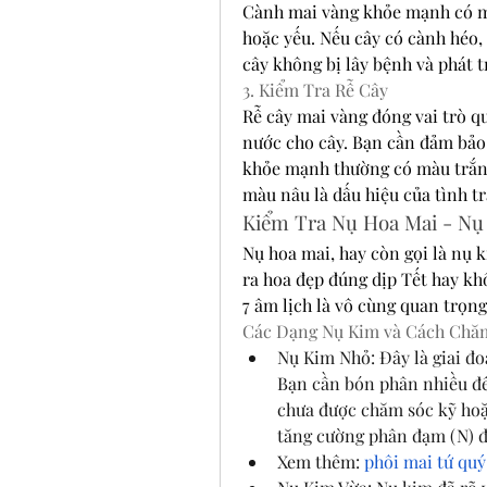
Cành mai vàng khỏe mạnh có mà
hoặc yếu. Nếu cây có cành héo, 
cây không bị lây bệnh và phát 
3. Kiểm Tra Rễ Cây
Rễ cây mai vàng đóng vai trò q
nước cho cây. Bạn cần đảm bảo 
khỏe mạnh thường có màu trắng 
màu nâu là dấu hiệu của tình t
Kiểm Tra Nụ Hoa Mai - Nụ
Nụ hoa mai, hay còn gọi là nụ k
ra hoa đẹp đúng dịp Tết hay kh
7 âm lịch là vô cùng quan trọng
Các Dạng Nụ Kim và Cách Chă
Nụ Kim Nhỏ: Đây là giai đo
Bạn cần bón phân nhiều để
chưa được chăm sóc kỹ hoặc
tăng cường phân đạm (N) đ
Xem thêm: 
phôi mai tứ quý