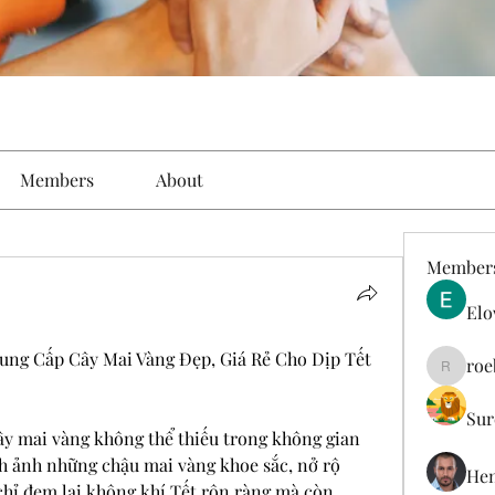
Members
About
Member
Elo
ng Cấp Cây Mai Vàng Đẹp, Giá Rẻ Cho Dịp Tết 
roe
roebelk
Sur
y mai vàng không thể thiếu trong không gian 
h ảnh những chậu mai vàng khoe sắc, nở rộ 
Hen
hỉ đem lại không khí Tết rộn ràng mà còn 