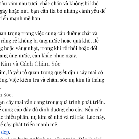
u xám nâu tươi, chắc chắn và không bị khô 
gãy hoặc nứt, bạn cần tỉa bỏ những cành yếu để 
triển mạnh mẽ hơn.
uan trọng trong việc cung cấp dưỡng chất và 
rằng rễ không bị úng nước hoặc quá khô. Rễ 
hoặc vàng nhạt, trong khi rễ thối hoặc đổi 
rạng úng nước, cần khắc phục ngay.
 Kim và Cách Chăm Sóc
im, là yếu tố quan trọng quyết định cây mai có 
ông. Việc kiểm tra và chăm sóc nụ kim từ tháng 
.
m Sóc:
ạn cây mai vẫn đang trong quá trình phát triển. 
 cung cấp đầy đủ dinh dưỡng cho cây. Nếu cây 
 thiếu phân, nụ kim sẽ nhỏ và rải rác. Lúc này, 
ể cây phát triển mạnh mẽ.
 đẹp
.