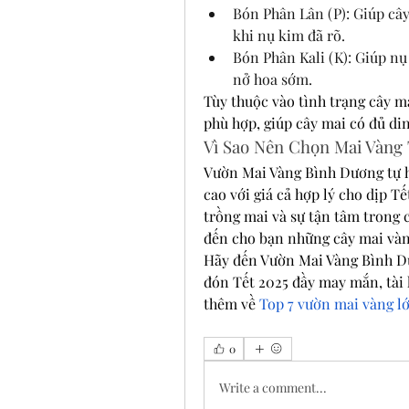
Bón Phân Lân (P): Giúp cây
khi nụ kim đã rõ.
Bón Phân Kali (K): Giúp nụ
nở hoa sớm.
Tùy thuộc vào tình trạng cây m
phù hợp, giúp cây mai có đủ di
Vì Sao Nên Chọn Mai Vàng
Vườn Mai Vàng Bình Dương tự h
cao với giá cả hợp lý cho dịp T
trồng mai và sự tận tâm trong 
đến cho bạn những cây mai vàn
Hãy đến Vườn Mai Vàng Bình Dư
đón Tết 2025 đầy may mắn, tài 
thêm về 
Top 7 vườn mai vàng l
0
Write a comment...