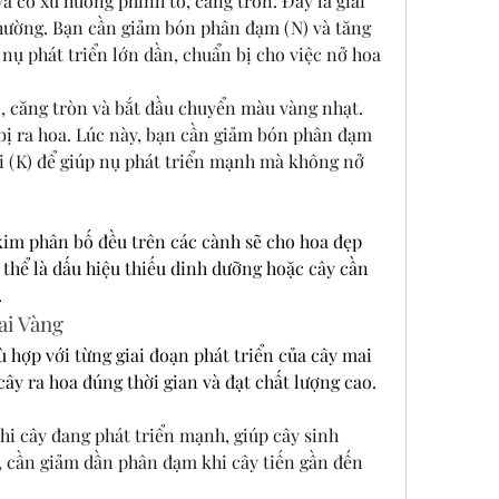
 có xu hướng phình to, căng tròn. Đây là giai 
hường. Bạn cần giảm bón phân đạm (N) và tăng 
nụ phát triển lớn dần, chuẩn bị cho việc nở hoa 
 căng tròn và bắt đầu chuyển màu vàng nhạt. 
bị ra hoa. Lúc này, bạn cần giảm bón phân đạm 
i (K) để giúp nụ phát triển mạnh mà không nở 
im phân bố đều trên các cành sẽ cho hoa đẹp 
ó thể là dấu hiệu thiếu dinh dưỡng hoặc cây cần 
.
ai Vàng
 hợp với từng giai đoạn phát triển của cây mai 
cây ra hoa đúng thời gian và đạt chất lượng cao. 
 cây đang phát triển mạnh, giúp cây sinh 
, cần giảm dần phân đạm khi cây tiến gần đến 