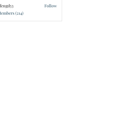
fengd53
Follow
d53
Members (214)