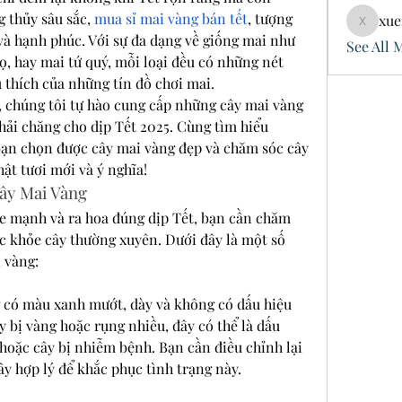
 thủy sâu sắc, 
mua sỉ mai vàng bán tết
, tượng 
xue
xuefeng
và hạnh phúc. Với sự đa dạng về giống mai như 
See All 
, hay mai tứ quý, mỗi loại đều có những nét 
u thích của những tín đồ chơi mai.
 chúng tôi tự hào cung cấp những cây mai vàng 
phải chăng cho dịp Tết 2025. Cùng tìm hiểu 
ạn chọn được cây mai vàng đẹp và chăm sóc cây 
ật tươi mới và ý nghĩa!
ây Mai Vàng
e mạnh và ra hoa đúng dịp Tết, bạn cần chăm 
c khỏe cây thường xuyên. Dưới đây là một số 
 vàng:
có màu xanh mướt, dày và không có dấu hiệu 
 bị vàng hoặc rụng nhiều, đây có thể là dấu 
hoặc cây bị nhiễm bệnh. Bạn cần điều chỉnh lại 
y hợp lý để khắc phục tình trạng này.