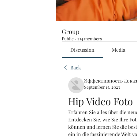
Group
Public
·
214 members
Discussion
Media
Back
Эффективность Доказ
September 15, 2023
Hip Video Foto
Erfahren Sie alles über die neu
Entdecken Sie, wie Sie Ihre Fot
können und lernen Sie die bes
ein in die faszinierende Welt v