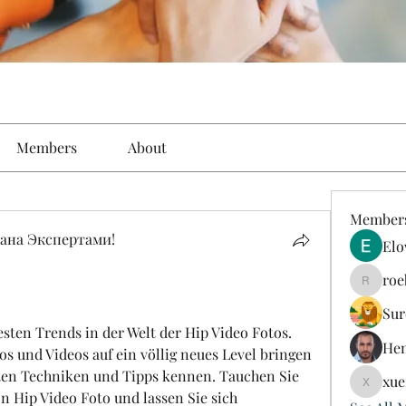
Members
About
Member
ана Экспертами!
Elo
roe
roebelk
Sur
esten Trends in der Welt der Hip Video Fotos. 
Hen
os und Videos auf ein völlig neues Level bringen 
ten Techniken und Tipps kennen. Tauchen Sie 
xue
xuefeng
on Hip Video Foto und lassen Sie sich 