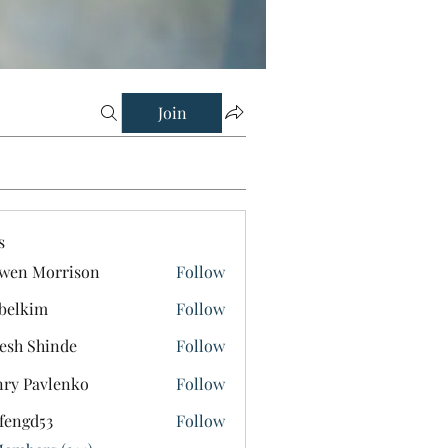
Join
s
wen Morrison
Follow
belkim
Follow
im
esh Shinde
Follow
ry Pavlenko
Follow
fengd53
Follow
d53