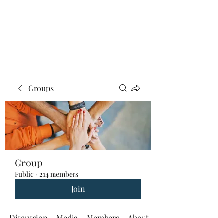
Groups
Group
Public
·
214 members
Join
Discussion
Media
Members
About