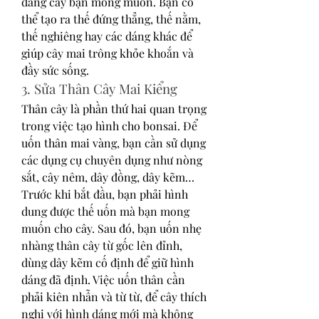
dáng cây bạn mong muốn. Bạn có 
thể tạo ra thế đứng thẳng, thế nằm, 
thế nghiêng hay các dáng khác để 
giúp cây mai trông khỏe khoắn và 
đầy sức sống.
3. Sửa Thân Cây Mai Kiểng
Thân cây là phần thứ hai quan trọng 
trong việc tạo hình cho bonsai. Để 
uốn thân mai vàng, bạn cần sử dụng 
các dụng cụ chuyên dụng như nòng 
sắt, cây nêm, dây đồng, dây kẽm… 
Trước khi bắt đầu, bạn phải hình 
dung được thế uốn mà bạn mong 
muốn cho cây. Sau đó, bạn uốn nhẹ 
nhàng thân cây từ gốc lên đỉnh, 
dùng dây kẽm cố định để giữ hình 
dáng đã định. Việc uốn thân cần 
phải kiên nhẫn và từ từ, để cây thích 
nghi với hình dáng mới mà không 