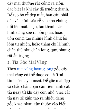
cây mai thường rất cứng và giòn, 
đặc biệt là khi cây đã trưởng thành. 
Để tạo bộ rễ đẹp mắt, bạn cần phải 
đào và chỉnh sửa rễ sao cho chúng 
nổi lên mặt chậu, tạo thành các 
hình dáng xòe ra bốn phía, hoặc 
uốn cong, tạo những hình dáng lồi 
lõm tự nhiên, hoặc thậm chí là hình 
chân thú như chân long, quy, phụng 
rất ấn tượng.
2. Tỉa Gốc Mai Vàng
Theo 
mai vàng hoàng long
 gốc cây 
mai vàng có thể được coi là "trái 
tim" của cây bonsai. Để gốc mai đẹp 
và chắc chắn, bạn cần tiến hành cắt 
tỉa ngay từ khi cây còn nhỏ. Việc cắt 
tỉa này sẽ giúp tạo ra nhiều dáng 
gốc khác nhau, tùy thuộc vào kiểu 