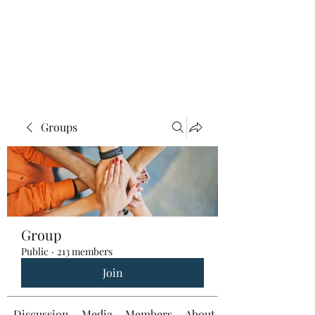
Groups
Group
Public
·
213 members
Join
Discussion
Media
Members
About