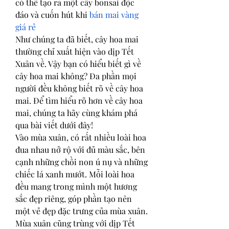
có thể tạo ra một cây bonsai độc 
đáo và cuốn hút khi 
bán mai vàng 
giá rẻ
Như chúng ta đã biết, cây hoa mai 
thường chỉ xuất hiện vào dịp Tết 
Xuân về. Vậy bạn có hiểu biết gì về 
cây hoa mai không? Đa phần mọi 
người đều không biết rõ về cây hoa 
mai. Để tìm hiểu rõ hơn về cây hoa 
mai, chúng ta hãy cùng khám phá 
qua bài viết dưới đây!
Vào mùa xuân, có rất nhiều loài hoa 
đua nhau nở rộ với đủ màu sắc, bên 
cạnh những chồi non ú nụ và những 
chiếc lá xanh mướt. Mỗi loài hoa 
đều mang trong mình một hương 
sắc đẹp riêng, góp phần tạo nên 
một vẻ đẹp đặc trưng của mùa xuân. 
Mùa xuân cũng trùng với dịp Tết 