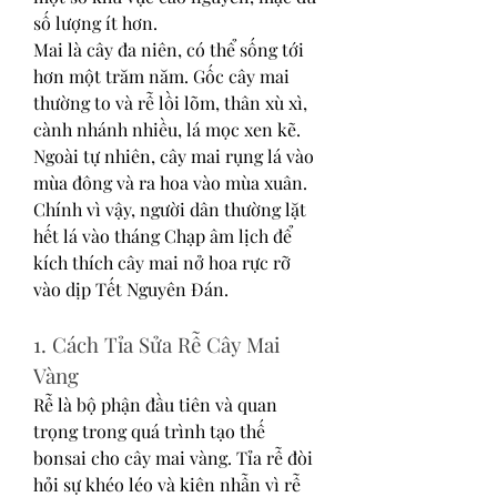
số lượng ít hơn.
Mai là cây đa niên, có thể sống tới 
hơn một trăm năm. Gốc cây mai 
thường to và rễ lồi lõm, thân xù xì, 
cành nhánh nhiều, lá mọc xen kẽ. 
Ngoài tự nhiên, cây mai rụng lá vào 
mùa đông và ra hoa vào mùa xuân. 
Chính vì vậy, người dân thường lặt 
hết lá vào tháng Chạp âm lịch để 
kích thích cây mai nở hoa rực rỡ 
vào dịp Tết Nguyên Đán.
1. Cách Tỉa Sửa Rễ Cây Mai 
Vàng
Rễ là bộ phận đầu tiên và quan 
trọng trong quá trình tạo thế 
bonsai cho cây mai vàng. Tỉa rễ đòi 
hỏi sự khéo léo và kiên nhẫn vì rễ 