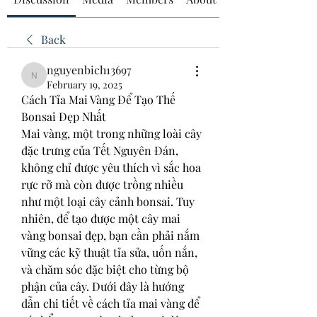
Back
nguyenbich13697
nguyenbich13697
February 19, 2025
Cách Tỉa Mai Vàng Để Tạo Thế 
Bonsai Đẹp Nhất
Mai vàng, một trong những loài cây 
đặc trưng của Tết Nguyên Đán, 
không chỉ được yêu thích vì sắc hoa 
rực rỡ mà còn được trồng nhiều 
như một loại cây cảnh bonsai. Tuy 
nhiên, để tạo được một cây mai 
vàng bonsai đẹp, bạn cần phải nắm 
vững các kỹ thuật tỉa sửa, uốn nắn, 
và chăm sóc đặc biệt cho từng bộ 
phận của cây. Dưới đây là hướng 
dẫn chi tiết về cách tỉa mai vàng để 