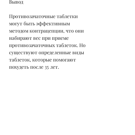
Вывод
Противозачаточные таблетки 
могут быть эффективным 
методом контрацепции, что они 
набирают вес при приеме 
противозачаточных таблеток. Но 
существуют определенные виды 
таблеток, которые помогают 
похудеть после 35 лет.
Как действуют 
противозачаточные таблетки?
Противозачаточные таблетки 
содержат 
гормоны,Противозачаточные 
таблетки для женщин от которых 
худеют после 35