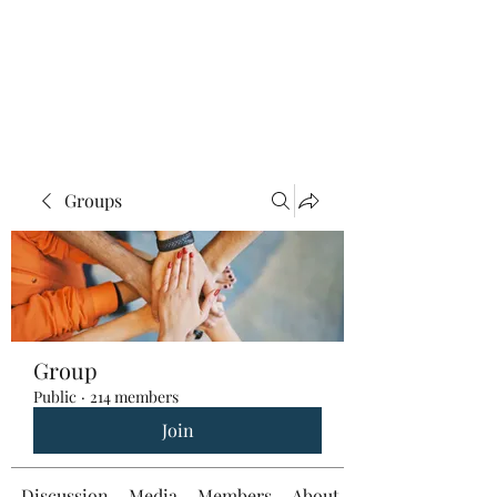
Groups
Group
Public
·
214 members
Join
Discussion
Media
Members
About