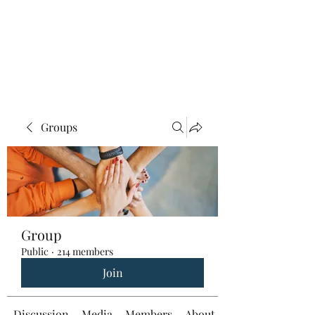
Groups
Group
Public
·
214 members
Join
Discussion
Media
Members
About