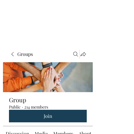
Groups
Group
Public
·
214 members
Join
Discussion
Media
Members
About