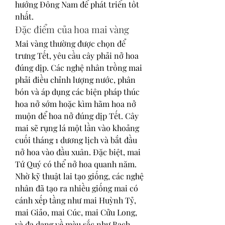
hướng Đông Nam để phát triển tốt 
nhất.
Đặc điểm của hoa mai vàng
Mai vàng thường được chọn để 
trưng Tết, yêu cầu cây phải nở hoa 
đúng dịp. Các nghệ nhân trồng mai 
phải điều chỉnh lượng nước, phân 
bón và áp dụng các biện pháp thúc 
hoa nở sớm hoặc kìm hãm hoa nở 
muộn để hoa nở đúng dịp Tết. Cây 
mai sẽ rụng lá một lần vào khoảng 
cuối tháng 1 dương lịch và bắt đầu 
nở hoa vào đầu xuân. Đặc biệt, mai 
Tứ Quý có thể nở hoa quanh năm. 
Nhờ kỹ thuật lai tạo giống, các nghệ 
nhân đã tạo ra nhiều giống mai có 
cánh xếp tầng như mai Huỳnh Tỷ, 
mai Giảo, mai Cúc, mai Cửu Long, 
và đa dạng về màu sắc như Bạch 