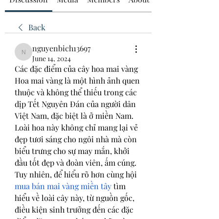
Back
nguyenbich13697
nguyenbich13697
June 14, 2024
Các đặc điểm của cây hoa mai vàng
Hoa mai vàng là một hình ảnh quen 
thuộc và không thể thiếu trong các 
dịp Tết Nguyên Đán của người dân 
Việt Nam, đặc biệt là ở miền Nam. 
Loài hoa này không chỉ mang lại vẻ 
đẹp tươi sáng cho ngôi nhà mà còn 
biểu trưng cho sự may mắn, khởi 
đầu tốt đẹp và đoàn viên, ấm cúng. 
Tuy nhiên, để hiểu rõ hơn cùng hội 
mua bán mai vàng miền tây
 tìm 
hiểu về loài cây này, từ nguồn gốc, 
điều kiện sinh trưởng đến các đặc 