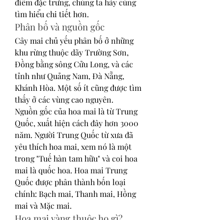
điểm đặc trưng, chúng ta hãy cùng 
tìm hiểu chi tiết hơn.
Phân bố và nguồn gốc
Cây mai chủ yếu phân bố ở những 
khu rừng thuộc dãy Trường Sơn, 
Đồng bằng sông Cửu Long, và các 
tỉnh như Quảng Nam, Đà Nẵng, 
Khánh Hòa. Một số ít cũng được tìm 
thấy ở các vùng cao nguyên.
Nguồn gốc của hoa mai là từ Trung 
Quốc, xuất hiện cách đây hơn 3000 
năm. Người Trung Quốc từ xưa đã 
yêu thích hoa mai, xem nó là một 
trong "Tuế hàn tam hữu" và coi hoa 
mai là quốc hoa. Hoa mai Trung 
Quốc được phân thành bốn loại 
chính: Bạch mai, Thanh mai, Hồng 
mai và Mặc mai.
Hoa mai vàng thuộc họ gì?