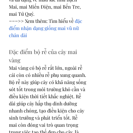
Mai, mai Miến Điện, mai Bến Tre, 
mai Tứ Quý.
===>> Xem thêm: Tìm hiểu về 
đặc 
điểm nhận dạng giống mai vũ nữ 
chân dài
Đặc điểm bộ rễ của cây mai 
vàng
Mai vàng có bộ rễ rất lớn, ngoài rễ 
cái còn có nhiều rễ phụ xung quanh. 
Bộ rễ này giúp cây có khả năng sống 
sót tốt trong môi trường khô cằn và 
điều kiện thời tiết khắc nghiệt. Rễ 
dài giúp cây hấp thụ dinh dưỡng 
nhanh chóng, tạo điều kiện cho cây 
sinh trưởng và phát triển tốt. Rễ 
mai còn đóng vai trò quan trọng 
trong việc tạo thế đẹp cho cây, là 