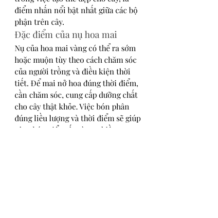
điểm nhấn nổi bật nhất giữa các bộ 
phận trên cây.
Đặc điểm của nụ hoa mai
Nụ của hoa mai vàng có thể ra sớm 
hoặc muộn tùy theo cách chăm sóc 
của người trồng và điều kiện thời 
tiết. Để mai nở hoa đúng thời điểm, 
cần chăm sóc, cung cấp dưỡng chất 
cho cây thật khỏe. Việc bón phân 
đúng liều lượng và thời điểm sẽ giúp 
cây phát triển tốt và ra nhiều nụ. 
Thời điểm tạo nụ cho hoa mai vàng 
thường bắt đầu từ khoảng tháng 10 
âm lịch.
Trên đây là các đặc điểm của hoa 
mai vàng mà chúng tôi muốn chia 
sẻ đến bạn đọc. Hi vọng sau khi 
tham khảo bài viết, các bạn đã nắm 