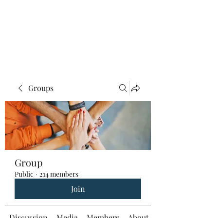
Groups
Group
Public
·
214 members
Join
Discussion
Media
Members
About