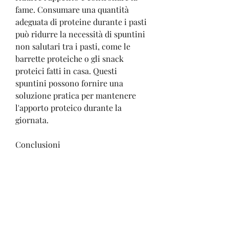
fame. Consumare una quantità 
adeguata di proteine ​​durante i pasti 
può ridurre la necessità di spuntini 
non salutari tra i pasti, come le 
barrette proteiche o gli snack 
proteici fatti in casa. Questi 
spuntini possono fornire una 
soluzione pratica per mantenere 
l'apporto proteico durante la 
giornata.
Conclusioni
Le proteine ​​del siero di latte 
possono essere uno strumento 
efficace per accelerare la perdita di 
peso. Grazie alla loro capacità di 
aumentare la sazietà, le proteine 