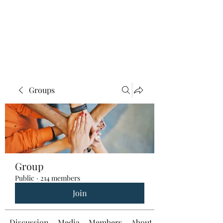
Groups
Group
Public
·
214 members
Join
Discussion
Media
Members
About