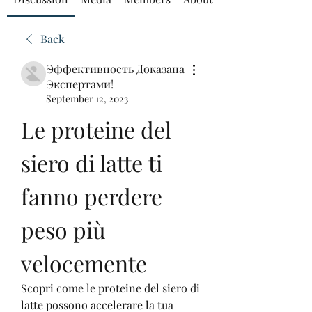
Back
Эффективность Доказана
Экспертами!
September 12, 2023
Le proteine ​​del 
siero di latte ti 
fanno perdere 
peso più 
velocemente
Scopri come le proteine ​​del siero di 
latte possono accelerare la tua 