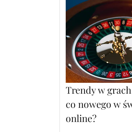
Trendy w grach 
co nowego w św
online?