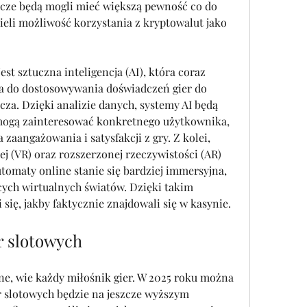
acze będą mogli mieć większą pewność co do 
ieli możliwość korzystania z kryptowalut jako 
 sztuczna inteligencja (AI), która coraz 
a do dostosowywania doświadczeń gier do 
za. Dzięki analizie danych, systemy AI będą 
mogą zainteresować konkretnego użytkownika, 
zaangażowania i satysfakcji z gry. Z kolei, 
j (VR) oraz rozszerzonej rzeczywistości (AR) 
tomaty online stanie się bardziej immersyjna, 
ych wirtualnych światów. Dzięki takim 
się, jakby faktycznie znajdowali się w kasynie.
er slotowych
ne, wie każdy miłośnik gier. W 2025 roku można 
er slotowych będzie na jeszcze wyższym 