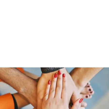
ut Me
Resume
Voice Over
Gallery
Videos