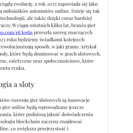
iągłą ewolucję, a rok 2025 zapowiada się jako 
la miłośników automatów online. Dzieje się tak 
echnologii, ale także dzięki coraz bardziej 
y. W ciągu ostatnich kilku lat, branża gier 
no.com/pl/login
 przeszła szereg znaczących 
025 roku będziemy świadkami kolejnych 
ewolucjonizują sposób, w jaki gramy. Artykuł 
endy, które będą dominować w grach slotowych, 
zne, estetyczne oraz społecznościowe, które 
mentu rynku.
gia a sloty
któw rozwoju gier slotowych są innowacje 
 gier online będą wprowadzane jeszcze 
ania, które podniosą jakość doświadczenia 
nologia blockchain zaczyna znajdować 
ne, co zwiększa przejrzystość i 