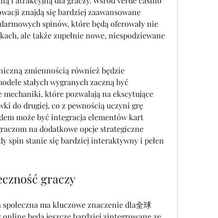
ą i atrakcyjną dla graczy. Wśród verde casino 
wacji znajdą się bardziej zaawansowane 
 darmowych spinów, które będą oferowały nie 
kach, ale także zupełnie nowe, niespodziewane 
niczną zmiennością również będzie 
odele stałych wygranych zaczną być 
mechaniki, które pozwalają na ekscytujące 
wki do drugiej, co z pewnością uczyni grę 
adem może być integracja elementów kart 
graczom na dodatkowe opcje strategiczne 
y spin stanie się bardziej interaktywny i pełen 
łeczność graczy
ja społeczna ma kluczowe znaczenie dla全球 
y online będą jeszcze bardziej zintegrowane ze 