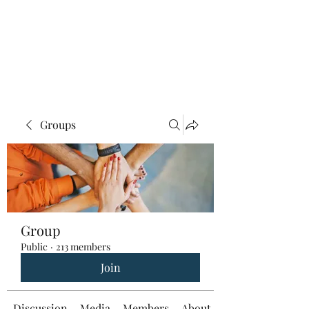
Groups
Group
Public
·
213 members
Join
Discussion
Media
Members
About