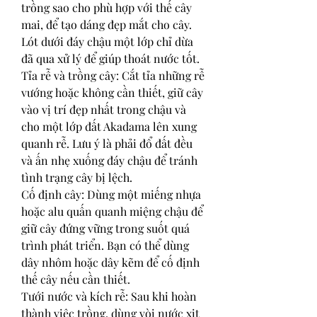
trồng sao cho phù hợp với thế cây 
mai, để tạo dáng đẹp mắt cho cây. 
Lót dưới đáy chậu một lớp chỉ dừa 
đã qua xử lý để giúp thoát nước tốt.
Tỉa rễ và trồng cây: Cắt tỉa những rễ 
vướng hoặc không cần thiết, giữ cây 
vào vị trí đẹp nhất trong chậu và 
cho một lớp đất Akadama lên xung 
quanh rễ. Lưu ý là phải đổ đất đều 
và ấn nhẹ xuống đáy chậu để tránh 
tình trạng cây bị lệch.
Cố định cây: Dùng một miếng nhựa 
hoặc alu quấn quanh miệng chậu để 
giữ cây đứng vững trong suốt quá 
trình phát triển. Bạn có thể dùng 
dây nhôm hoặc dây kẽm để cố định 
thế cây nếu cần thiết.
Tưới nước và kích rễ: Sau khi hoàn 
thành việc trồng, dùng vòi nước xịt 