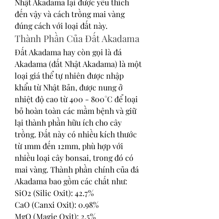
Nhật Akadama lại được yêu thích 
đến vậy và cách trồng mai vàng 
đúng cách với loại đất này.
Thành Phần Của Đất Akadama
Đất Akadama hay còn gọi là đá 
Akadama (đất Nhật Akadama) là một 
loại giá thể tự nhiên được nhập 
khẩu từ Nhật Bản, được nung ở 
nhiệt độ cao từ 400 - 800°C để loại 
bỏ hoàn toàn các mầm bệnh và giữ 
lại thành phần hữu ích cho cây 
trồng. Đất này có nhiều kích thước 
từ 1mm đến 12mm, phù hợp với 
nhiều loại cây bonsai, trong đó có 
mai vàng. Thành phần chính của đá 
Akadama bao gồm các chất như:
SiO2 (Silic Oxit): 42.7%
CaO (Canxi Oxit): 0.98%
MgO (Magie Oxit): 2.5%