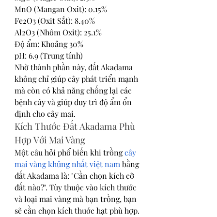
MnO (Mangan Oxit): 0.15%
Fe2O3 (Oxit Sắt): 8.40%
Al2O3 (Nhôm Oxit): 25.1%
Độ ẩm: Khoảng 30%
pH: 6.9 (Trung tính)
Nhờ thành phần này, đất Akadama 
không chỉ giúp cây phát triển mạnh 
mà còn có khả năng chống lại các 
bệnh cây và giúp duy trì độ ẩm ổn 
định cho cây mai.
Kích Thước Đất Akadama Phù 
Hợp Với Mai Vàng
Một câu hỏi phổ biến khi trồng 
cây 
mai vàng khủng nhất việt nam
 bằng 
đất Akadama là: "Cần chọn kích cỡ 
đất nào?". Tùy thuộc vào kích thước 
và loại mai vàng mà bạn trồng, bạn 
sẽ cần chọn kích thước hạt phù hợp. 