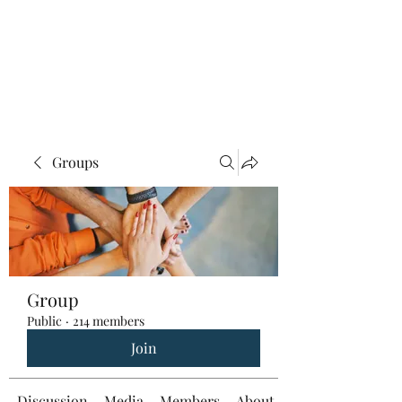
Groups
Group
Public
·
214 members
Join
Discussion
Media
Members
About