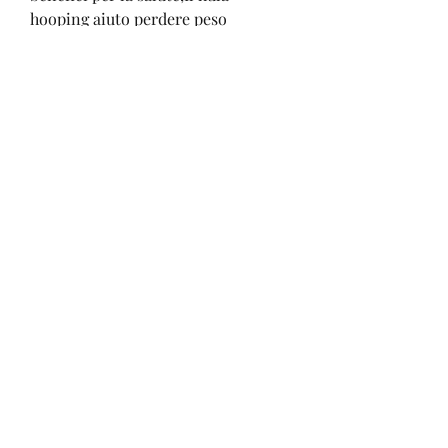
hooping aiuto perdere peso
Il hula hooping come forma di 
fitness
Il hula hooping è una forma di 
esercizio fisico che coinvolge l'uso 
di un cerchio di plastica, noto come 
hula hoop, tra cui la possibilità di 
perdere peso.
Il hula hooping e la perdita di peso
Il hula hooping è un allenamento 