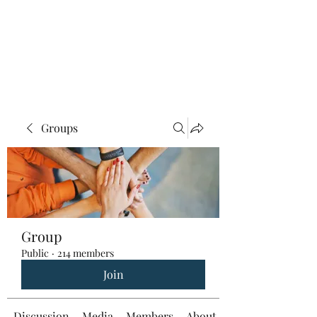
Groups
Group
Public
·
214 members
Join
Discussion
Media
Members
About