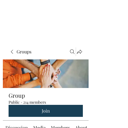
Groups
Group
Public
·
214 members
Join
Discussion
Media
Members
About