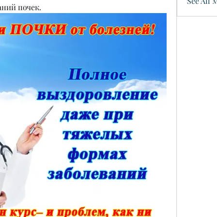
See All 
аний почек.