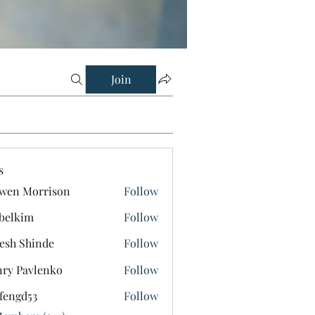
Join
s
wen Morrison
Follow
belkim
Follow
im
esh Shinde
Follow
ry Pavlenko
Follow
fengd53
Follow
d53