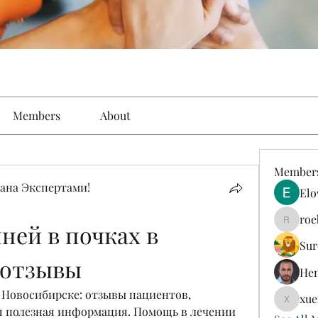
Members
About
Member
ана Экспертами!
Elo
roe
ей в почках в 
roebelk
Sur
 отзывы
Hen
 Новосибирске: отзывы пациентов, 
xue
xuefeng
я полезная информация. Помощь в лечении 