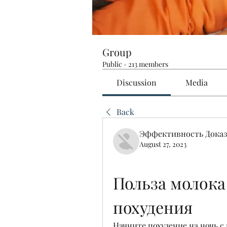
Group
Public
·
213 members
Discussion
Media
Back
Эффективность Доказ
August 27, 2023
Польза молока 
похудения
Начните похудение на ночь с 