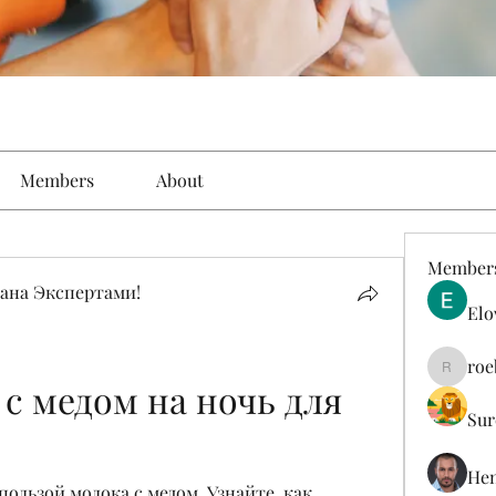
Members
About
Member
ана Экспертами!
Elo
roe
roebelk
с медом на ночь для 
Sur
Hen
пользой молока с медом. Узнайте, как 