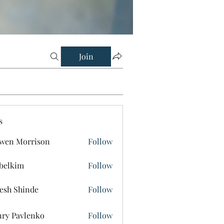
Join
s
wen Morrison
Follow
belkim
Follow
im
esh Shinde
Follow
ry Pavlenko
Follow