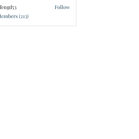
fengd53
Follow
d53
Members (213)