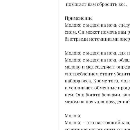
 помогает вам сбросить вес.
Применение
Молоко с медом на ночь след
сном. Он может помочь вам р
быстрыми источниками энерг
Молоко с медом на ночь для 
Молоко с медом на ночь облад
молоко и мед содержат опред
употреблением стоит убедить
набора веса. Кроме того, мо
и усиливают обменные процес
нем. Оно богато белками, кал
медом на ночь для похудения
Молоко
Молоко – это настоящий клад
сочетание может стать отли