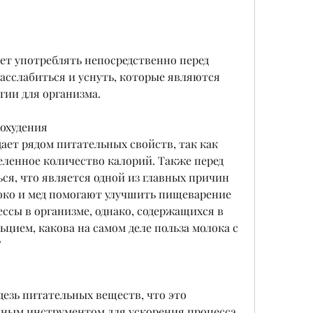
ует употреблять непосредственно перед 
асслабиться и уснуть, которые являются 
ии для организма.
похудения
ает рядом питательных свойств, так как 
еленное количество калорий. Также перед 
ся, что является одной из главных причин 
локо и мед помогают улучшить пищеварение 
сы в организме, однако, содержащихся в 
ьцием, какова на самом деле польза молока с 
?
езь питательных веществ, что это 
чным инструментом для ускорения процесса 