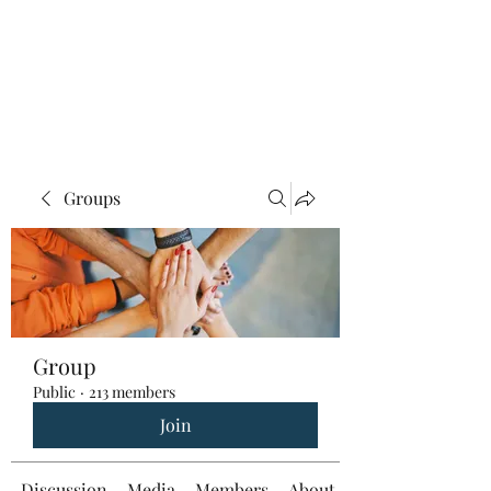
Groups
Group
Public
·
213 members
Join
Discussion
Media
Members
About