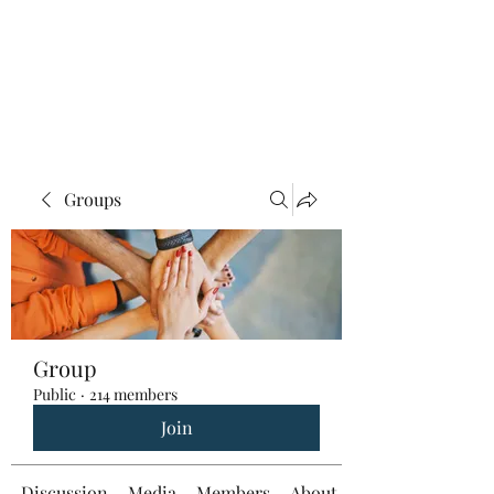
Groups
Group
Public
·
214 members
Join
Discussion
Media
Members
About