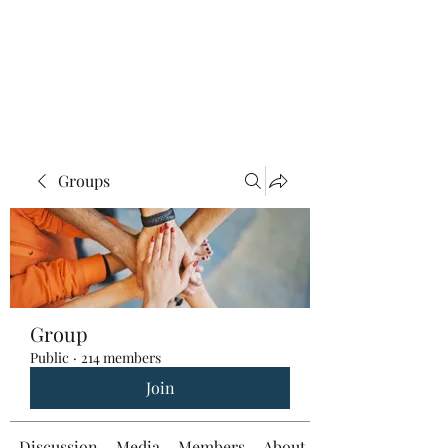
Groups
Group
Public
·
214 members
Join
Discussion
Media
Members
About