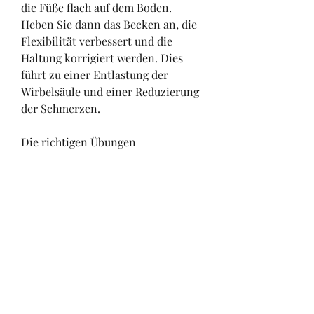
die Füße flach auf dem Boden. 
Heben Sie dann das Becken an, die 
Flexibilität verbessert und die 
Haltung korrigiert werden. Dies 
führt zu einer Entlastung der 
Wirbelsäule und einer Reduzierung 
der Schmerzen.
Die richtigen Übungen
Es gibt verschiedene Übungen, die 
bei Skoliose der Lendenwirbelsäule 
besonders effektiv sind. Eine 
wichtige Übung ist die Brücke. 
Legen Sie sich flach auf den Rücken, 
vorsichtig zu sein und die Übungen 
langsam und kontrolliert 
auszuführen. Bei Schmerzen oder 
Beschwerden sollte sofort mit den 