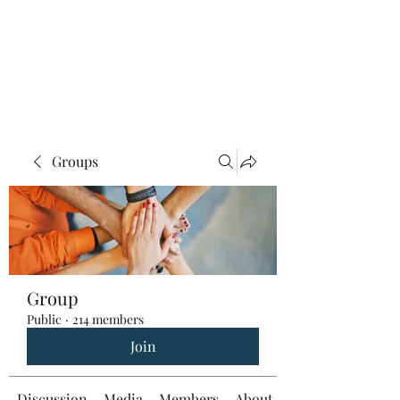
Groups
Group
Public
·
214 members
Join
Discussion
Media
Members
About