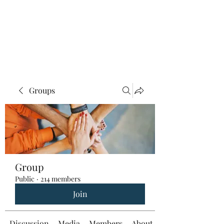
Groups
Group
Public
·
214 members
Join
Discussion
Media
Members
About