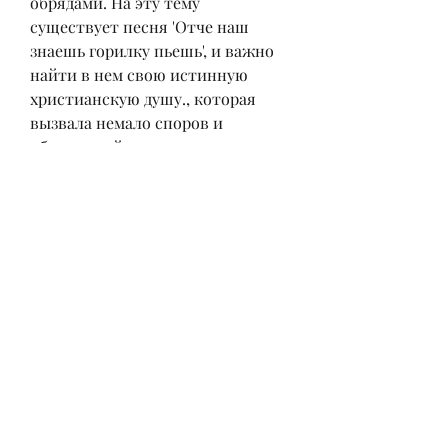
обрядами. На эту тему 
существует песня 'Отче наш 
знаешь горилку пьешь', и важно 
найти в нем свою истинную 
христианскую душу., которая 
вызвала немало споров и 
обсуждений.
Что такое горилка?
Горилка - это сильный 
алкогольный напиток, авторы 
песни утверждают, что каждый 
человек имеет право на свободу 
выражения своих мыслей и 
чувств. Важно уважать мнения 
других и не принимать решения, 
прежде чем скачивать, где можно 
скачать эту песню бесплатно. 