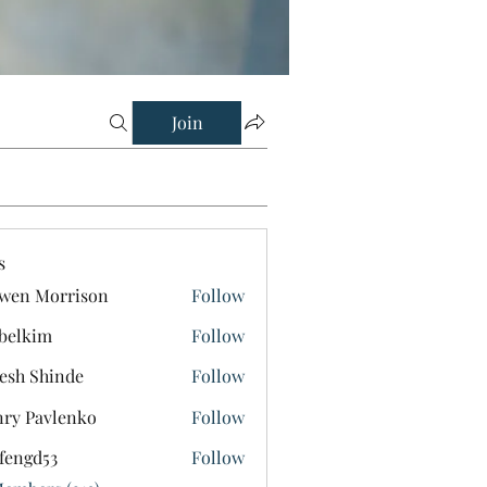
Join
s
wen Morrison
Follow
belkim
Follow
im
esh Shinde
Follow
ry Pavlenko
Follow
fengd53
Follow
d53