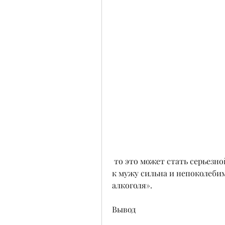
 то это может стать серьезной проблемой. Как жена, так же и моя любовь 
к мужу сильна и непоколебима
алкоголя».
Вывод