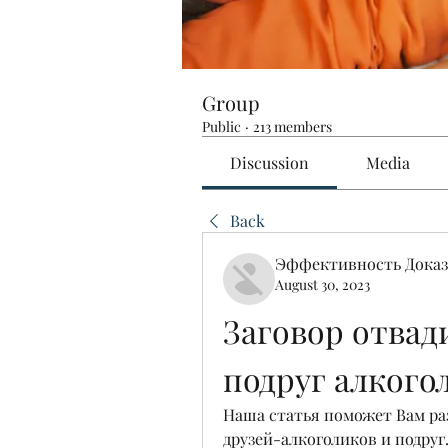
Group
Public
·
213 members
Discussion
Media
Back
Эффективность Доказ
August 30, 2023
Заговор отвади
подруг алкого
Наша статья поможет Вам раз
друзей-алкоголиков и подруг.