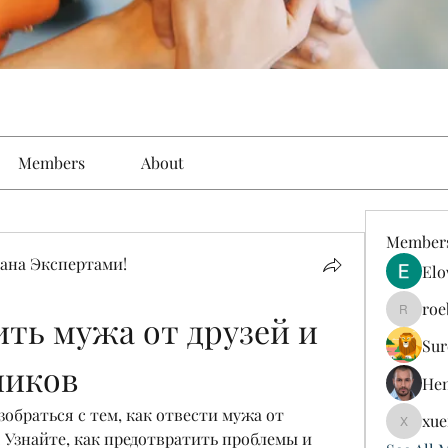
Members
About
Member
ана Экспертами!
Elo
roe
ть мужа от друзей и 
roebelk
Sur
ликов
Hen
обраться с тем, как отвести мужа от 
xue
xuefeng
 Узнайте, как предотвратить проблемы и 