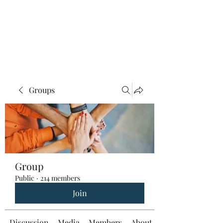
Groups
Group
Public
·
214 members
Join
Discussion
Media
Members
About