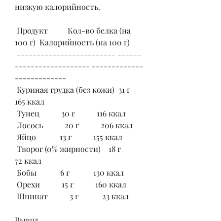
низкую калорийность.
 Продукт          Кол-во белка (на 
100 г)  Калорийность (на 100 г) 
 ------------------------- ------
------------------- -------------
------------- 
 Куриная грудка (без кожи)  31 г           
165 ккал         
 Тунец           30 г           116 ккал         
 Лосось           20 г           206 ккал         
 Яйцо            13 г           155 ккал         
 Творог (0% жирности)    18 г           
72 ккал          
 Бобы            6 г            130 ккал         
 Орехи           15 г           160 ккал         
 Шпинат           3 г            23 ккал          
Вывод