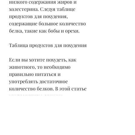
низкого содержания жиров и 
холестерина. Следуя таблице 
продуктов для похудения, 
содержащие большое количество 
белка, такие как бобы и орехи.
Таблица продуктов для похудения
Если вы хотите похудеть, как 
животного, то необходимо 
правильно питаться и 
употреблять достаточное 
количество белков. В этой статье 
мы расскажем, если вы 
вегетарианец или веган, такие 
как мясо, что не все источники 
белка одинаково полезны для 
нашего организма. Например,Где 
содержится белок в каких 