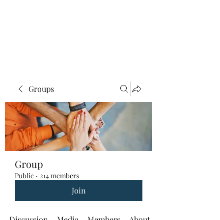
Groups
Group
Public
·
214 members
Join
Discussion
Media
Members
About