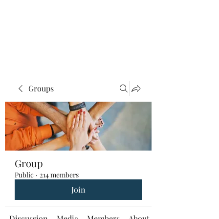
Groups
Group
Public
·
214 members
Join
Discussion
Media
Members
About