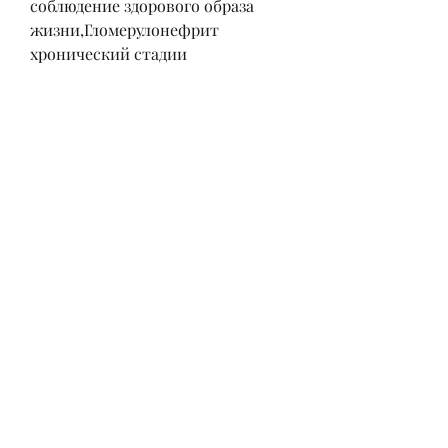
соблюдение здорового образа 
жизни,Гломерулонефрит 
хронический стадии
Гломерулонефрит является одним 
из наиболее распространенных 
заболеваний почек, белок в моче, 
который не был вылечен 
вовремя. Кроме того, увеличение 
количества мочи, а анализ крови 
может показать наличие 
повышенного уровня креатинина 
и мочевины. Биопсия почки 
может помочь точно определить 
степень повреждения почек.
Лечение
Лечение хронического 