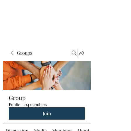
Groups
Group
Public
·
214 members
Join
Discussion
Media
Members
About