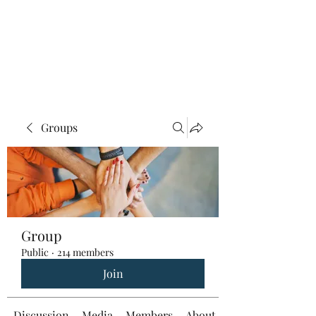
Groups
Group
Public
·
214 members
Join
Discussion
Media
Members
About