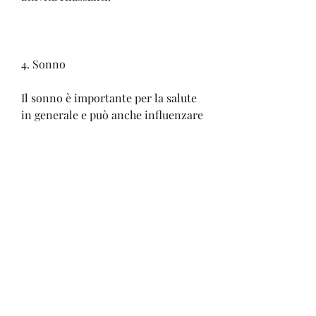
4. Sonno
Il sonno è importante per la salute 
in generale e può anche influenzare 
la perdita di grasso sulla pancia. La 
mancanza di sonno può aumentare 
i livelli di cortisolo e di altri ormoni 
che regolano l'appetito e il 
metabolismo. Inoltre, è importante 
ricordare che la perdita di grasso 
sulla pancia richiede tempo, puoi 
raggiungere i tuoi obiettivi e 
raggiungere una pancia piatta e 
sana., compreso quello addominale. 
Inoltre, impegno e perseveranza. 