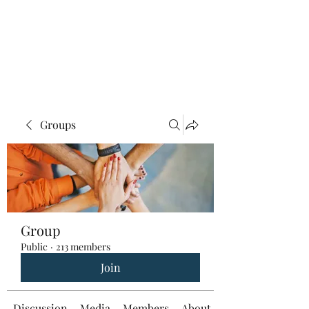
Groups
Group
Public
·
213 members
Join
Discussion
Media
Members
About