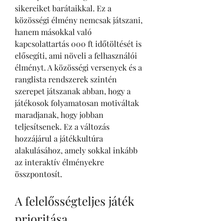
sikereiket barátaikkal. Ez a 
közösségi élmény nemcsak játszani, 
hanem másokkal való 
kapcsolattartás 000 ft időtöltését is 
elősegíti, ami növeli a felhasználói 
élményt. A közösségi versenyek és a 
ranglista rendszerek szintén 
szerepet játszanak abban, hogy a 
játékosok folyamatosan motiváltak 
maradjanak, hogy jobban 
teljesítsenek. Ez a változás 
hozzájárul a játékkultúra 
alakulásához, amely sokkal inkább 
az interaktív élményekre 
összpontosít.
A felelősségteljes játék 
prioritása