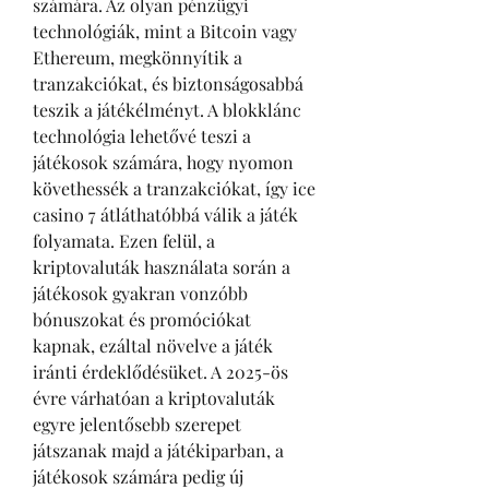
számára. Az olyan pénzügyi 
technológiák, mint a Bitcoin vagy 
Ethereum, megkönnyítik a 
tranzakciókat, és biztonságosabbá 
teszik a játékélményt. A blokklánc 
technológia lehetővé teszi a 
játékosok számára, hogy nyomon 
követhessék a tranzakciókat, így ice 
casino 7 átláthatóbbá válik a játék 
folyamata. Ezen felül, a 
kriptovaluták használata során a 
játékosok gyakran vonzóbb 
bónuszokat és promóciókat 
kapnak, ezáltal növelve a játék 
iránti érdeklődésüket. A 2025-ös 
évre várhatóan a kriptovaluták 
egyre jelentősebb szerepet 
játszanak majd a játékiparban, a 
játékosok számára pedig új 