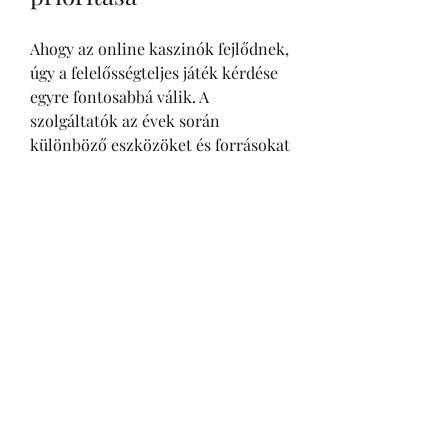
Ahogy az online kaszinók fejlődnek, 
úgy a felelősségteljes játék kérdése 
egyre fontosabbá válik. A 
szolgáltatók az évek során 
különböző eszközöket és forrásokat 
fejlesztettek ki, hogy támogassák a 
játékosokat a problémás 
szerencsejáték megelőzésében. Az 
önkorlátozási eszközök, mint 
például a betéti korlátok vagy az 
időkorlátok, segítenek a 
játékosoknak a felelősségteljes 
játékkal kapcsolatos döntéseikben. 
A játékosok szokásai is változnak, 
egyre inkább keresik azokat a 
platformokat, ahol a felelősségteljes 
játék sürgetése a kaszinók által 