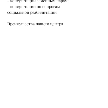
- консультации семейным парам;
- консультации по вопросам 
социальной реабилитации.
Преимущества нашего центра
- Комплексный подход к 
лечению.
- Опытные специалисты.
- Индивидуальный подход к 
каждому пациенту.
- Круглосуточный режим работы.
- Комфортные условия 
пребывания.
- Конфиденциальность и защита 
персональных данных.
Как к нам попасть?