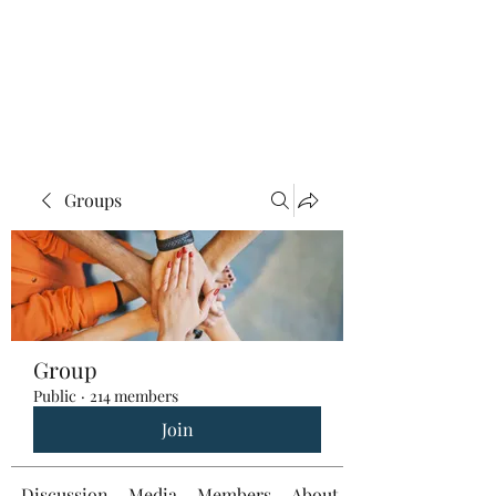
Groups
Group
Public
·
214 members
Join
Discussion
Media
Members
About