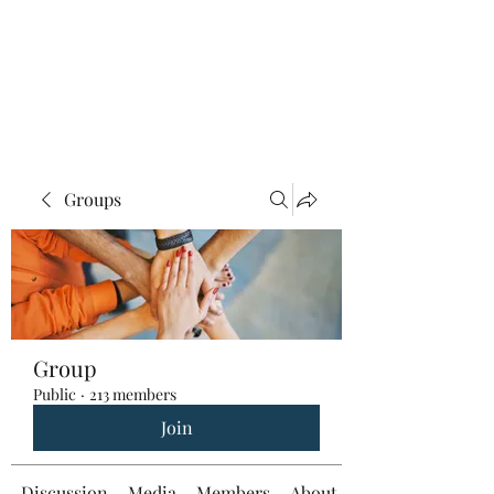
Groups
Group
Public
·
213 members
Join
Discussion
Media
Members
About