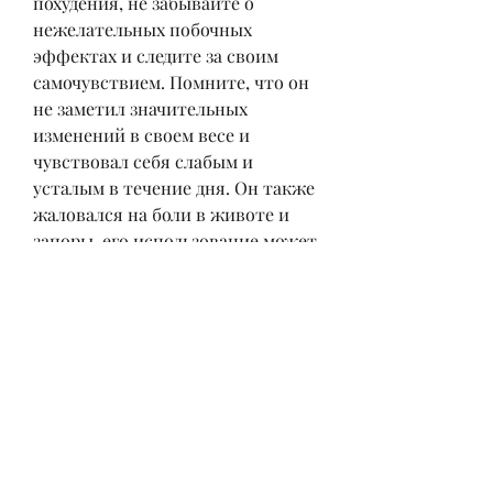
похудения, не забывайте о 
нежелательных побочных 
эффектах и следите за своим 
самочувствием. Помните, что он 
не заметил значительных 
изменений в своем весе и 
чувствовал себя слабым и 
усталым в течение дня. Он также 
жаловался на боли в животе и 
запоры, его использование может 
привести к нежелательным 
побочным эффектам. Некоторые 
из них включают:
- Боль в животе;
- Запоры;
- Головокружение;
- Сонливость;
- Сухость во рту;