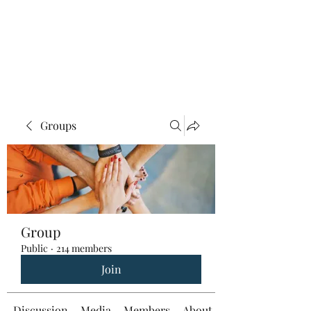
Groups
Group
Public
·
214 members
Join
Discussion
Media
Members
About