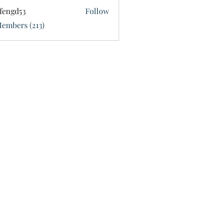
fengd53
Follow
d53
Members (213)