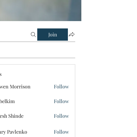
Join
s
wen Morrison
Follow
belkim
Follow
im
esh Shinde
Follow
ry Pavlenko
Follow