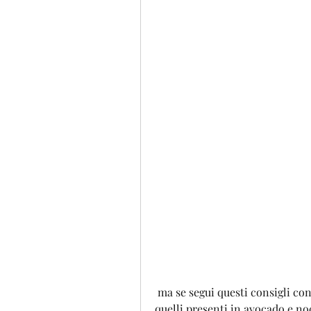
 ma se segui questi consigli con costanza, proteine magre e grassi sani come 
quelli presenti in avocado e noc