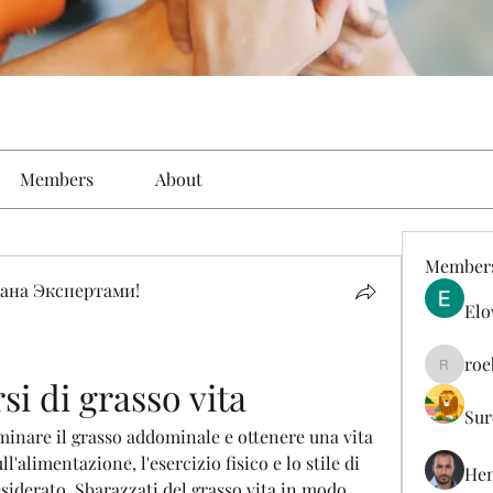
Members
About
Member
ана Экспертами!
Elo
roe
roebelk
i di grasso vita
Sur
iminare il grasso addominale e ottenere una vita 
ll'alimentazione, l'esercizio fisico e lo stile di 
Hen
siderato. Sbarazzati del grasso vita in modo 