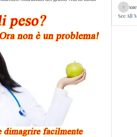
xue
xuefeng
See All 