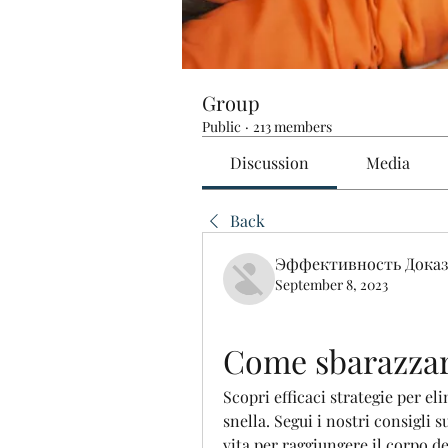
Group
Public
·
213 members
Discussion
Media
Back
Эффективность Доказ
September 8, 2023
Come sbarazzars
Scopri efficaci strategie per el
snella. Segui i nostri consigli su
vita per raggiungere il corpo de