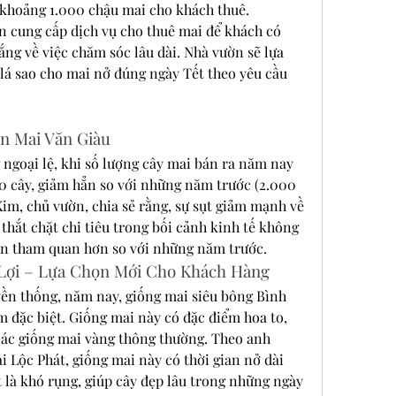
 khoảng 1.000 chậu mai cho khách thuê.
 cung cấp dịch vụ cho thuê mai để khách có 
ắng về việc chăm sóc lâu dài. Nhà vườn sẽ lựa 
lá sao cho mai nở đúng ngày Tết theo yêu cầu 
.
n Mai Văn Giàu
goại lệ, khi số lượng cây mai bán ra năm nay 
00 cây, giảm hẳn so với những năm trước (2.000 
im, chủ vườn, chia sẻ rằng, sự sụt giảm mạnh về 
hắt chặt chi tiêu trong bối cảnh kinh tế không 
đến tham quan hơn so với những năm trước.
 Lợi – Lựa Chọn Mới Cho Khách Hàng
ền thống, năm nay, giống mai siêu bông Bình 
 đặc biệt. Giống mai này có đặc điểm hoa to, 
các giống mai vàng thông thường. Theo anh 
Lộc Phát, giống mai này có thời gian nở dài 
t là khó rụng, giúp cây đẹp lâu trong những ngày 