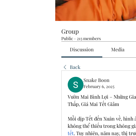
Group
Public
·
213 members
Discussion
Media
Back
Snake Boon
February 6, 2025
Vườn Mai Bình Lợi – Những Gia
Thấp, Giá Mai Tết Giảm
Mỗi dịp Tết đến Xuân về, hình 
không thể thiếu trong không gia
tết
. Tuy nhiên, năm nay, thị tr