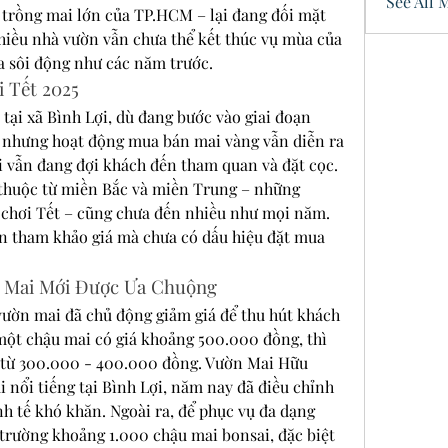
See All 
 trồng mai lớn của TP.HCM – lại đang đối mặt 
Nhiều nhà vườn vẫn chưa thể kết thúc vụ mùa của 
a sôi động như các năm trước.
 Tết 2025
ại xã Bình Lợi, dù đang bước vào giai đoạn 
 nhưng hoạt động mua bán mai vàng vẫn diễn ra 
 vẫn đang đợi khách đến tham quan và đặt cọc. 
thuộc từ miền Bắc và miền Trung – những 
chơi Tết – cũng chưa đến nhiều như mọi năm. 
ến tham khảo giá mà chưa có dấu hiệu đặt mua 
g Mai Mới Được Ưa Chuộng
vườn mai đã chủ động giảm giá để thu hút khách 
ột chậu mai có giá khoảng 500.000 đồng, thì 
 từ 300.000 - 400.000 đồng. Vườn Mai Hữu 
nổi tiếng tại Bình Lợi, năm nay đã điều chỉnh 
nh tế khó khăn. Ngoài ra, để phục vụ đa dạng 
 trường khoảng 1.000 chậu mai bonsai, đặc biệt 