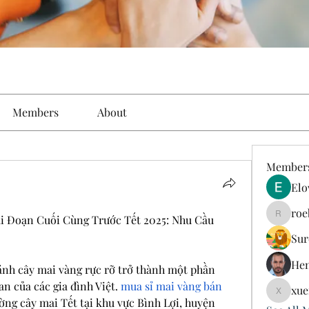
Members
About
Member
Elo
roe
i Đoạn Cuối Cùng Trước Tết 2025: Nhu Cầu 
roebelk
Sur
Hen
ảnh cây mai vàng rực rỡ trở thành một phần 
n của các gia đình Việt. 
mua sỉ mai vàng bán 
xue
xuefeng
ường cây mai Tết tại khu vực Bình Lợi, huyện 