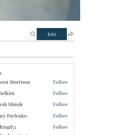
Join
s
wen Morrison
Follow
belkim
Follow
im
esh Shinde
Follow
ry Pavlenko
Follow
fengd53
Follow
d53