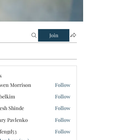
Join
s
wen Morrison
Follow
belkim
Follow
im
esh Shinde
Follow
ry Pavlenko
Follow
fengd53
Follow
d53