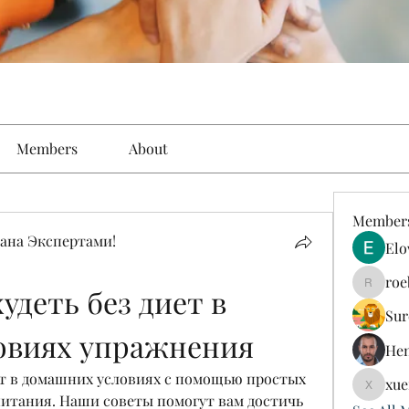
Members
About
Member
ана Экспертами!
Elo
roe
деть без диет в 
roebelk
Sur
овиях упражнения
Hen
иет в домашних условиях с помощью простых 
xue
xuefeng
итания. Наши советы помогут вам достичь 