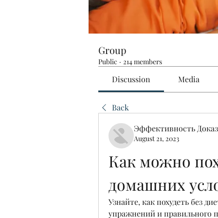
Group
Public
·
214 members
Discussion
Media
Back
Эффективность Доказ
August 21, 2023
Как можно поху
домашних усл
Узнайте, как похудеть без д
упражнений и правильного п