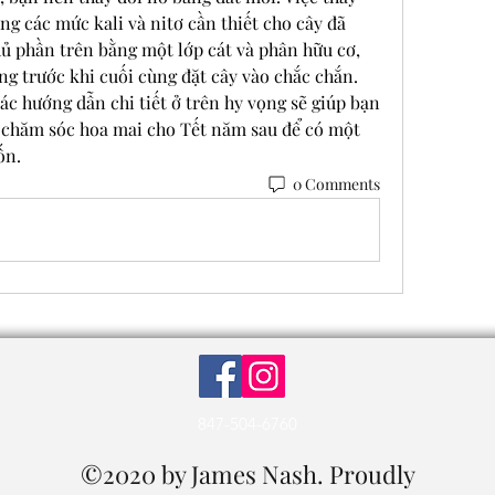
ng các mức kali và nitơ cần thiết cho cây đã 
ủ phần trên bằng một lớp cát và phân hữu cơ, 
ng trước khi cuối cùng đặt cây vào chắc chắn.
c hướng dẫn chi tiết ở trên hy vọng sẽ giúp bạn 
 chăm sóc hoa mai cho Tết năm sau để có một 
ốn.
0 Comments
847-504-6760
©2020 by James Nash. Proudly