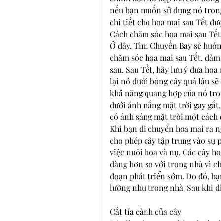
nếu bạn muốn sử dụng nó tron
chi tiết cho hoa mai sau Tết đư
Cách chăm sóc hoa mai sau Tết 
Ở đây, Tìm Chuyến Bay sẽ hướng
chăm sóc hoa mai sau Tết, đảm
sau. Sau Tết, hãy lưu ý đưa hoa 
lại nó dưới bóng cây quá lâu sẽ
khả năng quang hợp của nó trong
dưới ánh nắng mặt trời gay gắt, 
có ánh sáng mặt trời một cách 
Khi bạn di chuyển hoa mai ra ngo
cho phép cây tập trung vào sự 
việc nuôi hoa và nụ. Các cây ho
dàng hơn so với trong nhà vì ch
đoạn phát triển sớm. Do đó, bạ
lưỡng như trong nhà. Sau khi d
Cắt tỉa cành của cây