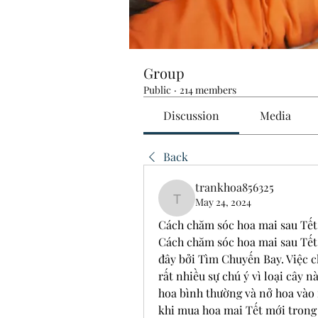
Group
Public
·
214 members
Discussion
Media
Back
trankhoa856325
May 24, 2024
trankhoa856325
Cách chăm sóc hoa mai sau Tết
Cách chăm sóc hoa mai sau Tết h
đây bởi Tìm Chuyến Bay. Việc c
rất nhiều sự chú ý vì loại cây nà
hoa bình thường và nở hoa vào n
khi mua hoa mai Tết mới trong