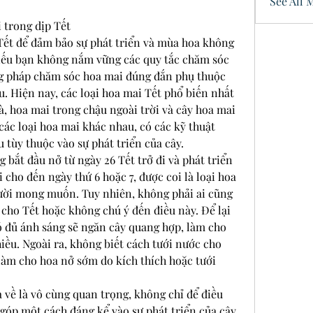
See All 
 trong dịp Tết
Tết để đảm bảo sự phát triển và mùa hoa không 
nếu bạn không nắm vững các quy tắc chăm sóc 
g pháp chăm sóc hoa mai đúng đắn phụ thuộc 
. Hiện nay, các loại hoa mai Tết phổ biến nhất 
, hoa mai trong chậu ngoài trời và cây hoa mai 
các loại hoa mai khác nhau, có các kỹ thuật 
 tùy thuộc vào sự phát triển của cây.
ắt đầu nở từ ngày 26 Tết trở đi và phát triển 
 cho đến ngày thứ 6 hoặc 7, được coi là loại hoa 
ời mong muốn. Tuy nhiên, không phải ai cũng 
cho Tết hoặc không chú ý đến điều này. Để lại 
 đủ ánh sáng sẽ ngăn cây quang hợp, làm cho 
ều. Ngoài ra, không biết cách tưới nước cho 
àm cho hoa nở sớm do kích thích hoặc tưới 
ề là vô cùng quan trọng, không chỉ để điều 
óp một cách đáng kể vào sự phát triển của cây 