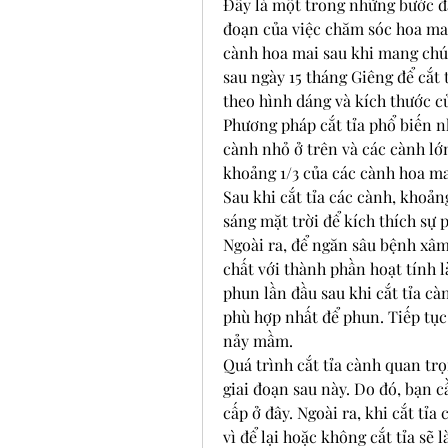
Đây là một trong những bước đầu
đoạn của việc chăm sóc hoa mai
cành hoa mai sau khi mang chú
sau ngày 15 tháng Giêng để cắt 
theo hình dáng và kích thước củ
Phương pháp cắt tỉa phổ biến nh
cành nhỏ ở trên và các cành lớn
khoảng 1/3 của các cành hoa ma
Sau khi cắt tỉa các cành, khoản
sáng mặt trời để kích thích sự 
Ngoài ra, để ngăn sâu bệnh xâm 
chất với thành phần hoạt tính l
phun lần đầu sau khi cắt tỉa càn
phù hợp nhất để phun. Tiếp tục 
nảy mầm.
Quá trình cắt tỉa cành quan trọ
giai đoạn sau này. Do đó, bạn 
cấp ở đây. Ngoài ra, khi cắt tỉa
vì để lại hoặc không cắt tỉa sẽ