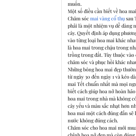
muốn.
Một số điều cần biết về hoa mai
Chăm sóc 
mai vàng cổ thụ
 sau 
phải là một nhiệm vụ dễ dàng 
cây. Quyết định áp dụng phươn
vào từng loại hoa mai khác nhau
là hoa mai trong chậu trong nhà
trồng trong đất. Tùy thuộc vào 
chăm sóc và phục hồi khác nhau
Những bông hoa mai đẹp thường b
từ ngày 30 đến ngày 1 và kéo dài
mai Tết chuẩn nhất mà mọi ngư
biết cách giúp hoa nở hoàn hảo 
hoa mai trong nhà mà không có
cây yếu và màu sắc nhạt hơn nhi
hoa mai một cách đúng đắn sẽ l
nước không đúng cách.
Chăm sóc cho hoa mai mới mua v
chỉnh hoa nở đẹp mà còn đóng g