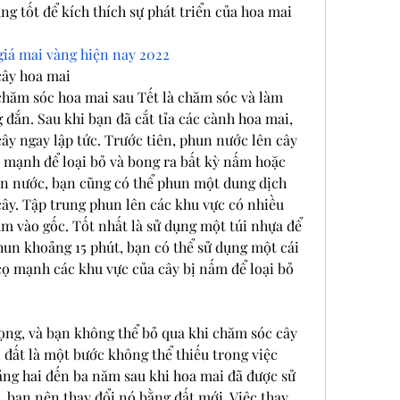
ng tốt để kích thích sự phát triển của hoa mai 
giá mai vàng hiện nay 2022
cây hoa mai
chăm sóc hoa mai sau Tết là chăm sóc và làm 
đắn. Sau khi bạn đã cắt tỉa các cành hoa mai, 
ây ngay lập tức. Trước tiên, phun nước lên cây 
mạnh để loại bỏ và bong ra bất kỳ nấm hoặc 
un nước, bạn cũng có thể phun một dung dịch 
ây. Tập trung phun lên các khu vực có nhiều 
 vào gốc. Tốt nhất là sử dụng một túi nhựa để 
hun khoảng 15 phút, bạn có thể sử dụng một cái 
cọ mạnh các khu vực của cây bị nấm để loại bỏ 
ng, và bạn không thể bỏ qua khi chăm sóc cây 
 đất là một bước không thể thiếu trong việc 
ng hai đến ba năm sau khi hoa mai đã được sử 
, bạn nên thay đổi nó bằng đất mới. Việc thay 