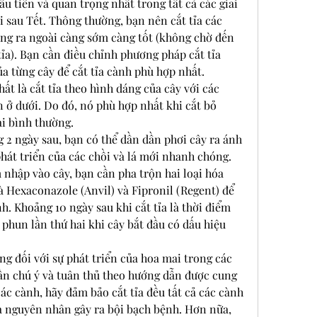
 tiên và quan trọng nhất trong tất cả các giai 
 sau Tết. Thông thường, bạn nên cắt tỉa các 
ng ra ngoài càng sớm càng tốt (không chờ đến 
tỉa). Bạn cần điều chỉnh phương pháp cắt tỉa 
a từng cây để cắt tỉa cành phù hợp nhất. 
ất là cắt tỉa theo hình dáng của cây với các 
 ở dưới. Do đó, nó phù hợp nhất khi cắt bỏ 
i bình thường.
g 2 ngày sau, bạn có thể dần dần phơi cây ra ánh 
phát triển của các chồi và lá mới nhanh chóng. 
nhập vào cây, bạn cần pha trộn hai loại hóa 
à Hexaconazole (Anvil) và Fipronil (Regent) để 
h. Khoảng 10 ngày sau khi cắt tỉa là thời điểm 
phun lần thứ hai khi cây bắt đầu có dấu hiệu 
ng đối với sự phát triển của hoa mai trong các 
cần chú ý và tuân thủ theo hướng dẫn được cung 
 các cành, hãy đảm bảo cắt tỉa đều tất cả các cành 
 là nguyên nhân gây ra bội bạch bệnh. Hơn nữa, 