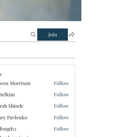
Join
s
wen Morrison
Follow
belkim
Follow
im
esh Shinde
Follow
ry Pavlenko
Follow
fengd53
Follow
d53