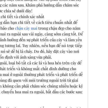
g các năm sau. Khám phá hướng dẫn chăm sóc 
ợc chia sẻ dưới đây!
chi tiết và chính xác nhất
 dẫn bạn chi tiết về cách tiêu chuẩn nhất để 
 bảo cho 
chậu cây mai
 trong chậu đẹp cho năm 
mai ra ngoài sau vài ngày, càng sớm càng tốt. Để 
 ảnh hưởng đến sự phát triển của cây và làm yếu 
 tương lai. Tuy nhiên, nếu bạn để nó trực tiếp 
nó sẽ dễ bị lá cháy. Do đó, hãy đặt cây vào nơi 
ổn định với ánh sáng vừa phải.
ài, loại bỏ tất cả các lá và hoa héo trên cây để 
phát triển và không mất chất dinh dưỡng cho 
a mai ở ngoài thường phát triển và phát triển dễ 
úng đã quen với môi trường ngoài trời từ giai 
n không cần phải chăm sóc chúng nhiều hoặc kỹ 
i chuyển hoa mai ra ngoài, bắt đầu các bước sau: