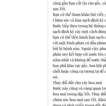
càng gần bạn cắt tỉa vào gốc, cà
sau Tết.
Bạn có thể tham khảo bài viết: 
Chăm sóc và làm sạch định kỳ 
Bước tiếp theo trong hệ thống 
sạch định kỳ cây một cách đúng 
bạn có thể tiến hành làm sạch c
với một bình phun có đầu phun 
búi bị bệnh nào. Ngoài việc ph
phân ure kết hợp với nước lên c
nấm nhất và không để nước thấm
bao phủ khu vực gốc. Sau khi p
chổi hoặc công cụ tương tự để 
nó.
Thay đổi đất cho cây hoa mai
Bước này cũng vô cùng quan trọ
hoa mai trong dịp Tết. Thay đổi
chăm sóc hoa mai sau Tết. Khoả
dụng và phát triển trong đất đó