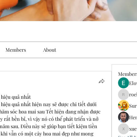
Members
About
Member
Elo
roe
 hiệu quả nhất
roebelk
iệu quả nhất hiện nay sẽ được chi tiết dưới 
Sur
hăm sóc hoa mai sau Tết hiện đang nhận được 
Hen
y rất bền bỉ, vì vậy nó có thể phát triển và nở 
ăm sau. Điều này sẽ giúp bạn tiết kiệm tiền 
xue
xuefeng
 khi vẫn có một cây hoa mai đẹp như mong 