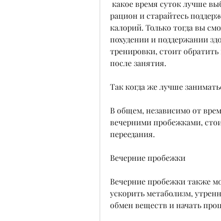
 какое время суток лучше выбирать для пробежек, не забывайте про свой 
рацион и старайтесь поддер
калорий. Только тогда вы см
похудении и поддержании здор
тренировки, стоит обратить 
после занятия.
Так когда же лучше занимат
В общем, независимо от врем
вечерними пробежками, стоит
переедания.
Вечерние пробежки
Вечерние пробежки также мог
ускорить метаболизм, утрен
обмен веществ и начать проц