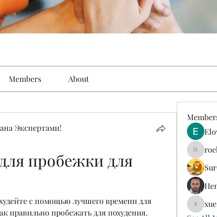
Members
About
Member
ана Экспертами!
Elo
roe
для пробежки для 
roebelk
Sur
Hen
худейте с помощью лучшего времени для 
xue
xuefeng
как правильно пробежать для похудения. 