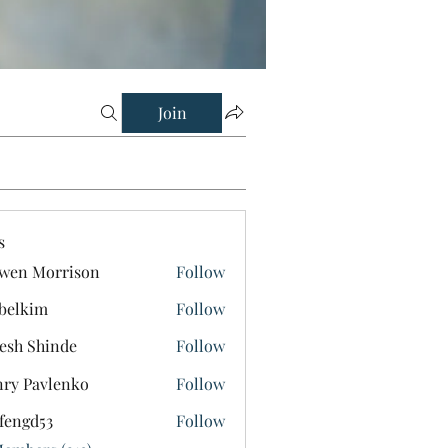
Join
s
wen Morrison
Follow
belkim
Follow
im
esh Shinde
Follow
ry Pavlenko
Follow
fengd53
Follow
d53