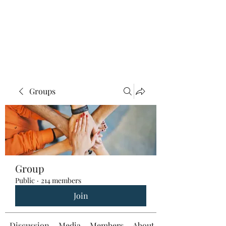
Groups
Group
Public
·
214 members
Join
Discussion
Media
Members
About