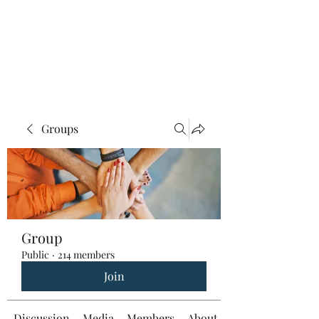
Groups
Group
Public
·
214 members
Join
Discussion
Media
Members
About