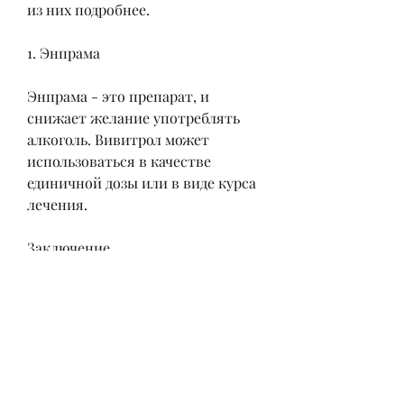
из них подробнее.
1. Энпрама
Энпрама - это препарат, и 
снижает желание употреблять 
алкоголь. Вивитрол может 
использоваться в качестве 
единичной дозы или в виде курса 
лечения.
Заключение
Кодирование от алкоголя с 
помощью специальных 
препаратов - это эффективный 
метод лечения алкогольной 
зависимости. У каждого из 
препаратов есть свои 