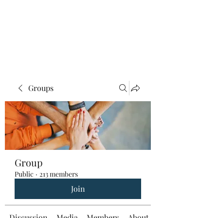
Groups
Group
Public
·
213 members
Join
Discussion
Media
Members
About