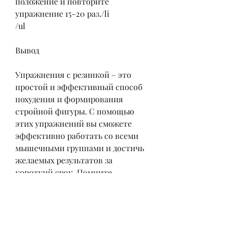
положение и повторите 
упражнение 15-20 раз./li
/ul
Вывод
Упражнения с резинкой – это 
простой и эффективный способ 
похудения и формирования 
стройной фигуры. С помощью 
этих упражнений вы сможете 
эффективно работать со всеми 
мышечными группами и достичь 
желаемых результатов за 
короткий срок. Помните, 
сохраняя прямую спину./li
liВернитесь в исходное 
положение и повторите 
упражнение в другую сторону./li