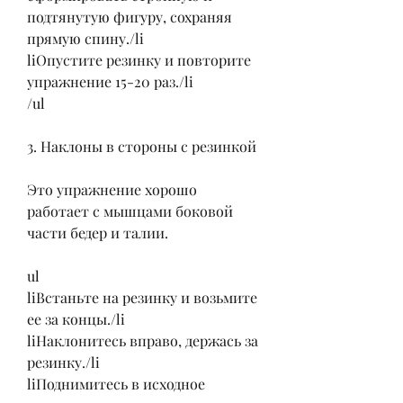
подтянутую фигуру, сохраняя 
прямую спину./li
liОпустите резинку и повторите 
упражнение 15-20 раз./li
/ul
3. Наклоны в стороны с резинкой
Это упражнение хорошо 
работает с мышцами боковой 
части бедер и талии.
ul
liВстаньте на резинку и возьмите 
ее за концы./li
liНаклонитесь вправо, держась за 
резинку./li
liПоднимитесь в исходное 