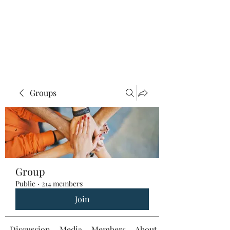
Groups
Group
Public
·
214 members
Join
Discussion
Media
Members
About