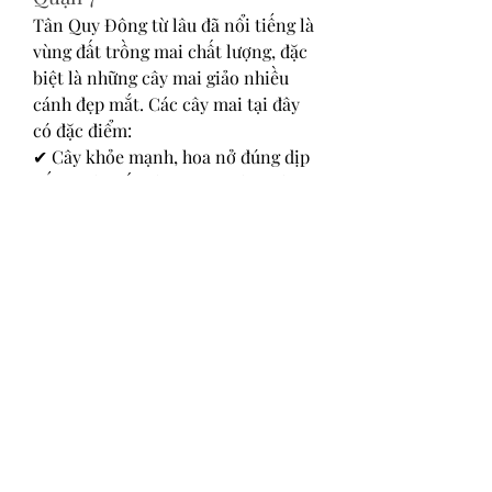
Tân Quy Đông từ lâu đã nổi tiếng là 
vùng đất trồng mai chất lượng, đặc 
biệt là những cây mai giảo nhiều 
cánh đẹp mắt. Các cây mai tại đây 
có đặc điểm:
✔ Cây khỏe mạnh, hoa nở đúng dịp 
Tết✔ Màu sắc vàng tươi, cánh dày, 
lâu tàn✔ Giá cả hợp lý, phù hợp với 
nhiều nhu cầu
Ngoài việc bán mai, nơi đây còn 
nhận chăm sóc mai sau Tết để cây 
phát triển tốt cho mùa hoa năm sau. 
Nếu bạn đang tìm kiếm một cây mai 
rực rỡ cho Tết này, hãy ghé qua Tân 
Quy Đông – Quận 7 nhé!
Lời Kết
Mai vàng không chỉ là biểu tượng 
của mùa xuân mà còn mang ý nghĩa 