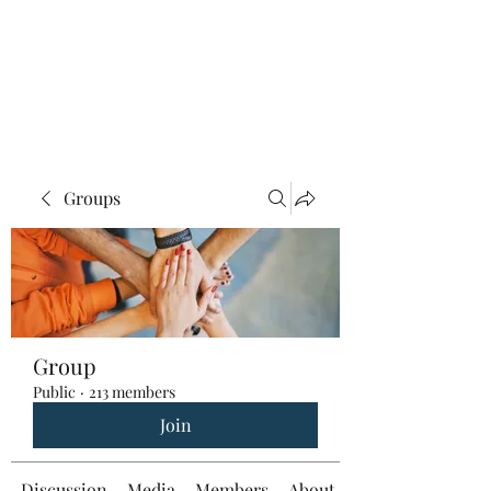
Groups
Group
Public
·
213 members
Join
Discussion
Media
Members
About