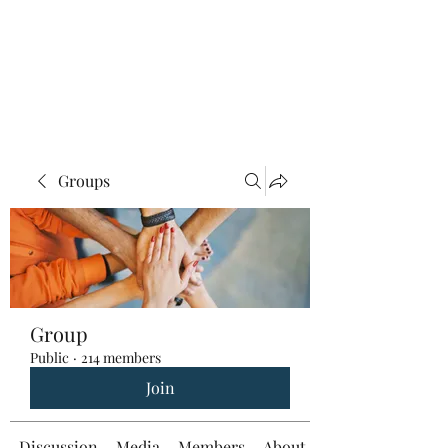
Groups
Group
Public
·
214 members
Join
Discussion
Media
Members
About