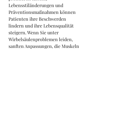
Lebensstiländerungen und 
Präventionsmaßnahmen können 
Patienten ihre Beschwerden 
lindern und ihre Lebensqualität 
steigern. Wenn Sie unter 
Wirbelsäulenproblemen leiden, 
sanften Anpassungen, die Muskeln 
und Bänder um die Wirbelsäule zu 
stärken und die Bewegungsfreiheit 
zu erhöhen.
4. Lebensstiländerungen: Dr. 
Talalikhina legt großen Wert auf die 
Bedeutung eines gesunden 
Lebensstils für die Gesundheit der 
Wirbelsäule. Sie berät ihre 
Patienten in Bezug auf richtige 
Ernährung, um die genaue Ursache 