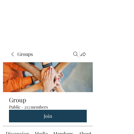
Groups
Group
Public
·
213 members
Join
Discussion
Media
Members
About