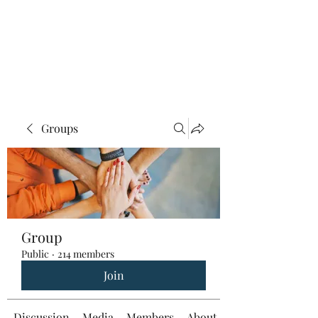
Groups
Group
Public
·
214 members
Join
Discussion
Media
Members
About