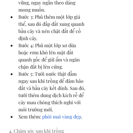
vững, ngay ngắn theo dáng 
mong muốn.
Bước 3: Phủ thêm một lớp giá 
thể, sau đó đắp đất xung quanh 
bầu cây và nén chặt đất để cố 
định cây.
Bước 4: Phủ một lớp xơ dừa 
hoặc rơm khô lên mặt đất 
quanh gốc để giữ ẩm và ngăn 
chặn đất bị lèn cứng.
Bước 5: Tưới nước thật đẫm 
ngay sau khi trồng để đảm bảo 
đất và bầu cây kết dính. Sau đó, 
tưới thêm dung dịch kích rễ để 
cây mau chóng thích nghi với 
môi trường mới.
Xem thêm: 
phôi mai vàng đẹp
.
4. Chăm sóc sau khi trồng