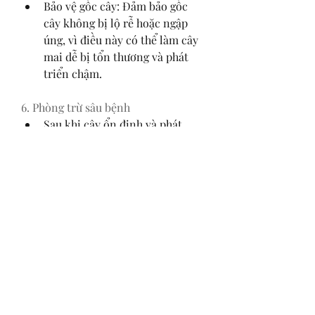
Bảo vệ gốc cây: Đảm bảo gốc 
cây không bị lộ rễ hoặc ngập 
úng, vì điều này có thể làm cây 
mai dễ bị tổn thương và phát 
triển chậm.
6. Phòng trừ sâu bệnh
Sau khi cây ổn định và phát 
triển, cần thường xuyên kiểm 
tra để phát hiện và xử lý kịp 
thời các loại sâu bệnh.
Ưu tiên sử dụng thuốc bảo vệ 
thực vật sinh học để đảm bảo 
an toàn và thân thiện với môi 
trường.
Kết luận
Bứng và trồng lại mai vàng là công 
việc đòi hỏi sự cẩn thận và kỹ lưỡng 
ở từng bước. Việc tuân thủ đúng quy 