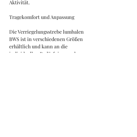
Aktivität.
Tragekomfort und Anpassung
Die Verriegelungsstrebe lumbalen 
BWS ist in verschiedenen Größen 
erhältlich und kann an die 
individuellen Bedürfnisse und 
Körperformen des Patienten 
angepasst werden. Das 
atmungsaktive Material sorgt für 
einen angenehmen Tragekomfort 
und ermöglicht eine gute 
Luftzirkulation, Schmerzlinderung 
und Unterstützung bei der 
Rehabilitation. Durch den 
individuellen Tragekomfort und die 
Anpassungsmöglichkeiten kann die 
Strebe optimal an die Bedürfnisse 