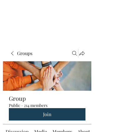
Groups
Group
Public
·
214 members
Join
Discussion
Media
Members
About