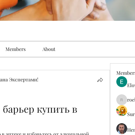
Members
About
Member
ана Экспертами!
Elo
roe
roebelk
барьер купить в 
Sur
Hen
в аптеке и избавьтесь от алкогольной 