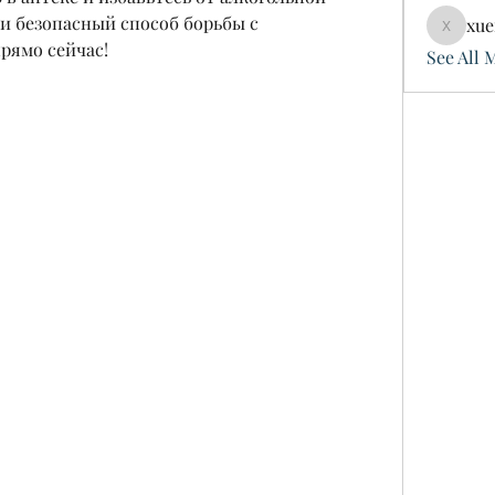
 безопасный способ борьбы с 
xue
xuefeng
рямо сейчас!
See All 