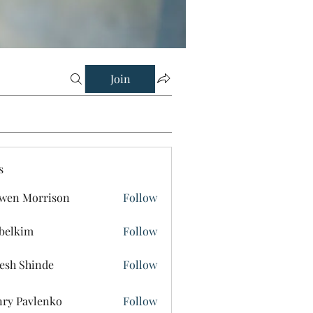
Join
s
wen Morrison
Follow
belkim
Follow
im
esh Shinde
Follow
ry Pavlenko
Follow