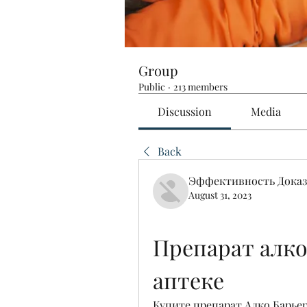
Group
Public
·
213 members
Discussion
Media
Back
Эффективность Доказ
August 31, 2023
Препарат алко 
аптеке
Купите препарат Алко Барьер 