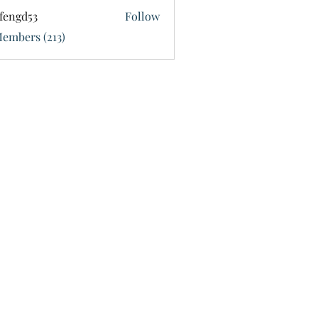
fengd53
Follow
d53
Members (213)