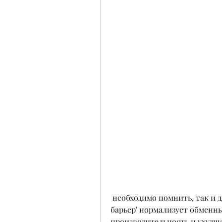
 необходимо помнить, так и для лечения алкогольной зависимости. 'Алко 
барьер' нормализует обменны
производительность и ухудша