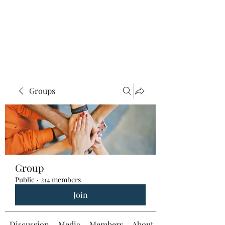
Groups
Group
Public
·
214 members
Join
Discussion
Media
Members
About